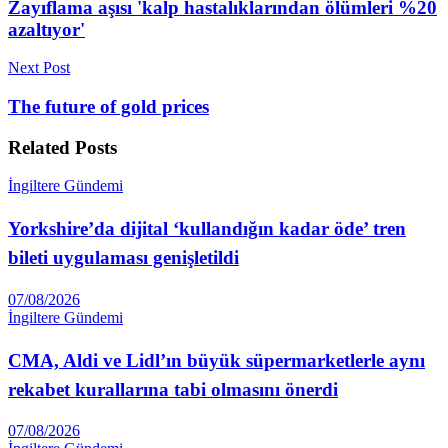
Zayıflama aşısı 'kalp hastalıklarından ölümleri %20
azaltıyor'
Next Post
The future of gold prices
Related
Posts
İngiltere Gündemi
Yorkshire’da dijital ‘kullandığın kadar öde’ tren
bileti uygulaması genişletildi
07/08/2026
İngiltere Gündemi
CMA, Aldi ve Lidl’ın büyük süpermarketlerle aynı
rekabet kurallarına tabi olmasını önerdi
07/08/2026