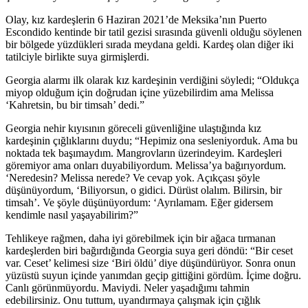
Olay, kız kardeşlerin 6 Haziran 2021’de Meksika’nın Puerto
Escondido kentinde bir tatil gezisi sırasında güvenli olduğu söylenen
bir bölgede yüzdükleri sırada meydana geldi. Kardeş olan diğer iki
tatilciyle birlikte suya girmişlerdi.
Georgia alarmı ilk olarak kız kardeşinin verdiğini söyledi; “Oldukça
miyop olduğum için doğrudan içine yüzebilirdim ama Melissa
‘Kahretsin, bu bir timsah’ dedi.”
Georgia nehir kıyısının göreceli güvenliğine ulaştığında kız
kardeşinin çığlıklarını duydu; “Hepimiz ona sesleniyorduk. Ama bu
noktada tek başımaydım. Mangrovların üzerindeyim. Kardeşleri
göremiyor ama onları duyabiliyordum. Melissa’ya bağırıyordum.
‘Neredesin? Melissa nerede? Ve cevap yok. Açıkçası şöyle
düşünüyordum, ‘Biliyorsun, o gidici. Dürüst olalım. Bilirsin, bir
timsah’. Ve şöyle düşünüyordum: ‘Ayrılamam. Eğer gidersem
kendimle nasıl yaşayabilirim?”
Tehlikeye rağmen, daha iyi görebilmek için bir ağaca tırmanan
kardeşlerden biri bağırdığında Georgia suya geri döndü: “Bir ceset
var. Ceset’ kelimesi size ‘Biri öldü’ diye düşündürüyor. Sonra onun
yüzüstü suyun içinde yanımdan geçip gittiğini gördüm. İçime doğru.
Canlı görünmüyordu. Maviydi. Neler yaşadığımı tahmin
edebilirsiniz. Onu tuttum, uyandırmaya çalışmak için çığlık