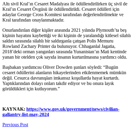
Altı sivil Kral’ın Cesaret Madalyası ile ödüllendirilirken üç sivil de
Kral’ın Cesaret Övgüsü ile ödüllendirildi. Cesaret ödülleri için
adaylar George Cross Komitesi tarafından değerlendirilmekte ve
Kral tarafından onaylanmaktadır.
Onurlandırılan diğer kişiler arasında 2021 yılında Plymouth’ta beş
kişinin hayatını kaybettiği ve iki kişinin de yaralandığı kitlesel silahlı
saldırı sırasında silahlı bir saldırganla çatışan Polis Memuru
Rowland Zachary Printer da bulunuyor. Chhaganlal Jagatia,
2018’deki orman yangınları sırasında Yunanistan’ın Mati kentinde
yanan bir otelden çok sayıda insanın kurtarılmasına yardımcı oldu.
Başbakan yardımcısı Oliver Dowden şunları söyledi: “Bugün
cesaret ödüllerini alanların hikayelerinden etkilenmemek mümkün
değil. Cesurca davranışları imkansız koşullarda hayat kurtardı.
Yaptıklarından dolayı onları takdir ediyor ve bu onura layık
görüldükleri için kutluyorum.”
KAYNAK:
https://www.gov.uk/government/news/civilian-
gallantry-list-may-2024
Previous Post