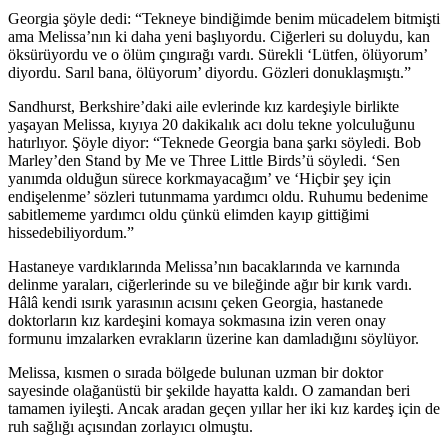
Georgia şöyle dedi: “Tekneye bindiğimde benim mücadelem bitmişti
ama Melissa’nın ki daha yeni başlıyordu. Ciğerleri su doluydu, kan
öksürüyordu ve o ölüm çıngırağı vardı. Sürekli ‘Lütfen, ölüyorum’
diyordu. Sarıl bana, ölüyorum’ diyordu. Gözleri donuklaşmıştı.”
Sandhurst, Berkshire’daki aile evlerinde kız kardeşiyle birlikte
yaşayan Melissa, kıyıya 20 dakikalık acı dolu tekne yolculuğunu
hatırlıyor. Şöyle diyor: “Teknede Georgia bana şarkı söyledi. Bob
Marley’den Stand by Me ve Three Little Birds’ü söyledi. ‘Sen
yanımda olduğun sürece korkmayacağım’ ve ‘Hiçbir şey için
endişelenme’ sözleri tutunmama yardımcı oldu. Ruhumu bedenime
sabitlememe yardımcı oldu çünkü elimden kayıp gittiğimi
hissedebiliyordum.”
Hastaneye vardıklarında Melissa’nın bacaklarında ve karnında
delinme yaraları, ciğerlerinde su ve bileğinde ağır bir kırık vardı.
Hâlâ kendi ısırık yarasının acısını çeken Georgia, hastanede
doktorların kız kardeşini komaya sokmasına izin veren onay
formunu imzalarken evrakların üzerine kan damladığını söylüyor.
Melissa, kısmen o sırada bölgede bulunan uzman bir doktor
sayesinde olağanüstü bir şekilde hayatta kaldı. O zamandan beri
tamamen iyileşti. Ancak aradan geçen yıllar her iki kız kardeş için de
ruh sağlığı açısından zorlayıcı olmuştu.