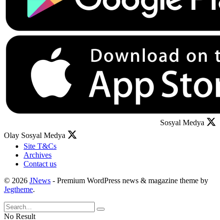
Sosyal Medya
Olay Sosyal Medya
Site T&Cs
Archives
Contact us
© 2026
JNews
- Premium WordPress news & magazine theme by
Jegtheme
.
No Result