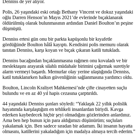
Denniss de yer alıyor.
Polis, 26 yaşındaki eski ortağı Bethany Vincent ve dokuz yaşındaki
oğlu Darren Henson’ın Mayıs 2021’de evlerinde bıçaklanarak
öldürülmüş olarak bulunmasının ardından Daniel Boulton’ın peşine
düşmüştü.
Denniss ertesi gün onu bir parkta kapüşonlu bir kıyafetle
gördüğünde Boulton hâlâ kayıptı. Kendisini polis memuru olarak
tanıtan Denniss, karşı koyan ve bıçak çıkaran katili tutukladı.
Denniss bacağından bıçaklanmasına rağmen onu kovaladı ve bir
meslektaşını arayarak silahlı müdahale birimini çağırmak suretiyle
alarm vermeyi başardı. Memurlar olay yerine ulaştığında Denniss,
katil tutuklanırken halkın güvenliğinin sağlanmasına yardımcı oldu.
Boulton, Lincoln Kraliyet Mahkemesi’nde çifte cinayetten suçlu
bulundu ve en az 40 yıl hapis cezasına çarptırıldı.
44 yaşındaki Denniss şunları söyledi: “Yaklaşık 22 yıllık polislik
hayatımda karşılaştığım en tehlikeli insanlardan biriydi. Kavga
ederken kaybedecek hiçbir şeyi olmadığını gözlerinden anlardınız.
Ama ben hep bunun için para aldığımızı düşünürüm; suçluları
yakalamak için. Ben sadece sıradan bir adamım. İki insanın hayatta
olmasını, katillerini yakaladığım için madalya almaya tercih ederim.”