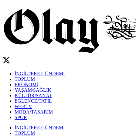
İNGİLTERE GÜNDEMİ
TOPLUM
EKONOMİ
YAŞAM/SAĞLIK
KÜLTÜR/SANAT
EĞLENCE/TATİL
WEBTV
MODA/TASARIM
SPOR
İNGİLTERE GÜNDEMİ
TOPLUM