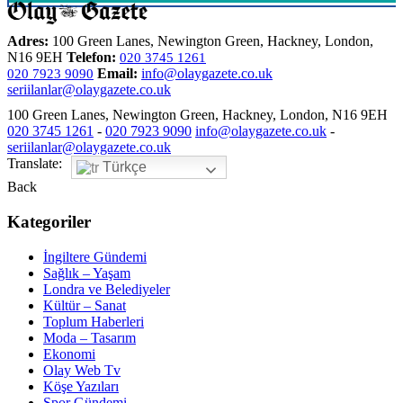
Adres:
100 Green Lanes, Newington Green, Hackney, London,
N16 9EH
Telefon:
020 3745 1261
Email:
info@olaygazete.co.uk
020 7923 9090
seriilanlar@olaygazete.co.uk
100 Green Lanes, Newington Green, Hackney, London, N16 9EH
020 3745 1261
-
020 7923 9090
info@olaygazete.co.uk
-
seriilanlar@olaygazete.co.uk
Translate:
Türkçe
Back
Kategoriler
İngiltere Gündemi
Sağlık – Yaşam
Londra ve Belediyeler
Kültür – Sanat
Toplum Haberleri
Moda – Tasarım
Ekonomi
Olay Web Tv
Köşe Yazıları
Spor Gündemi