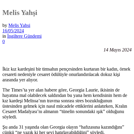
Melis Yahşi
by
Melis Yahsi
16/05/2024
in
İngiltere Gündemi
0
14 Mayıs 2024
İkiz kız kardeşini bir timsahın pençesinden kurtaran bir kadın, örnek
cesareti nedeniyle cesaret ödülüyle onurlandırılacak dokuz kişi
arasında yer alıyor.
The Times’ta yer alan habere göre, Georgia Laurie, ikisinin de
hayatına mal olabilecek saldırıdan bu yana hem kendisinin hem de
kız kardeşi Melissa’nın travma sonrası stres bozukluğunun
üstesinden gelmek için nasıl mücadele ettiklerini anlatırken, Kralın
Cesaret Madalyası’nı almanın “tünelin sonundaki ışık” olduğunu
söyledi.
Şu anda 31 yaşında olan Georgia olayın “hafızasına kazındığını”
çünkü “ne yazık ki her şeyi hatırlayabildiğini” söyledi.