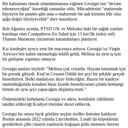
Bir kahraman olarak selamlanmasına rağmen Georgia’nın “devam
edemeyeceğini” hissettiği zamanlar oldu. Mücadelesini “mahzende
büyüyen bir patates gibi ama o mahzende bir ışık kırıntısı bile olsa
ışığa doğru büyüyecektir” diye tanımlıyor.
İkili Ağustos ayında, PTSD UK ve Meksika’daki bir sağlık yardım
kuruluşu olan Compañeros En Salud için 13 km’lik (sekiz mil)
Thames Maratonu yüzmesini tamamlamayı planlıyor.
Kız kardeşler ayrıca yeni bir maceraya atılıyor. Georgia’ya Virgin
Airways’ten kabin memurluğu teklifi geldi, Melissa da aynı iş için
bir görüşme yapmayı umuyor.
Georgia şunları söyledi: “Melissa çok cesurdu. Hayata tutunmak için
bir porsuk gibiydi. Kral’ın Cesaret Ödülü her şeyi bir şekilde gerçek
hissettiriyor. Belki madalyayı ikiye böleceğim. Bazen bir kaideye
oturtulduğumda kendimi biraz komik hissediyorum çünkü herhangi
birinin de aynı şeyi yapacağını düşünüyorum.”
Önümüzdeki haftalarda Georgia ve ailesi, kendisine ödülünün
takdim edileceği Kraliyet törenine davet edilecek.
Georgia bu onura layık görülen seçkin siviller listesine katılıyor.
Bunlar arasında 2022 yılında Lincolnshire, Louth’da köpeklerini
gezdirirken çifte cinayet zanlısıyla boğuşan polis memuru Steven