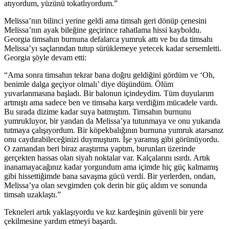
atıyordum, yüzünü tokatlıyordum.”
Melissa’nın bilinci yerine geldi ama timsah geri dönüp çenesini
Melissa’nın ayak bileğine geçirince rahatlama hissi kayboldu.
Georgia timsahın burnuna defalarca yumruk attı ve bu da timsahı
Melissa’yı saçlarından tutup sürüklemeye yetecek kadar sersemletti.
Georgia şöyle devam etti:
“Ama sonra timsahın tekrar bana doğru geldiğini gördüm ve ‘Oh,
benimle dalga geçiyor olmalı’ diye düşündüm. Ölüm
yuvarlanmasına başladı. Bir balonun içindeydim. Tüm duyularım
artmıştı ama sadece ben ve timsaha karşı verdiğim mücadele vardı.
Bu sırada dizime kadar suya batmıştım. Timsahın burnunu
yumrukluyor, bir yandan da Melissa’ya tutunmaya ve onu yukarıda
tutmaya çalışıyordum. Bir köpekbalığının burnuna yumruk atarsanız
onu caydırabileceğinizi duymuştum. İşe yaramış gibi görünüyordu.
O zamandan beri biraz araştırma yaptım, burunları üzerinde
gerçekten hassas olan siyah noktalar var. Kalçalarını ısırdı. Artık
inanamayacağınız kadar yorgundum ama içimde hiç güç kalmamış
gibi hissettiğimde bana savaşma gücü verdi. Bir yerlerden, ondan,
Melissa’ya olan sevgimden çok derin bir güç aldım ve sonunda
timsah uzaklaştı.”
Tekneleri artık yaklaşıyordu ve kız kardeşinin güvenli bir yere
çekilmesine yardım etmeyi başardı.