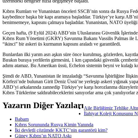
üzerindeki dengeler hızla değişmeye başladı.
Kıbrıs Rumları ve Yunanistan önceleri SSCB’nin sonra da Rusya Feder
kaybedince başka bir kapı aramaya başladılar. Türkiye’ye karşı AB’n
benimsemeye, kapısını çalmaya başladılar. Yunanistan, NATO üyeliği n
Geçen hafta, (9 Eylül 2024) ABD’nin Uluslararası Güvenlik İşlerind
Kıbrıs Rum Yönetimi (GKRY) Savunma Bakanı Vassilis Palmas ile Lef
“ikinci” bir askeri üs kurmanın kapısını araladı ve garantiledi.
Bunlardan ilki yarım asrı aşkın süre önce kurulmuş, gözlerden, kayıt
Bırakın buraya yerlilerin girmesini, 1 km çapındaki güvenlik çemberini
adımı atamaz. Bu Amerikan üssü, Echelon sistemin beyni ve kulağı 
Şimdi de ABD, Yunanistan ile imzaladığı “Savunma İşbirliğine İlişkin 
Körfezi’nde bulunan Girit Deniz Üssü’ne yerleşip askeri yığınak yapa
ABD’yi arkalarında zannedip Türkiye’ye karşı horozlanma düzeylerini a
Kıbrıs Türklerine saldırabileceklerini sanıyorlar ama çok yanılıyorlar 
Yazarın Diğer Yazıları
Aile Birliğimiz Tehlike Alt
İlahiyat Koleji Konusunu N
Babam
Kıbrıs Sorununda Rusya Kimin Yanında
İki devletli çözümde KKTC’nin garantörü kim?
Güney Kıbrıs’ın NATO Aşkı