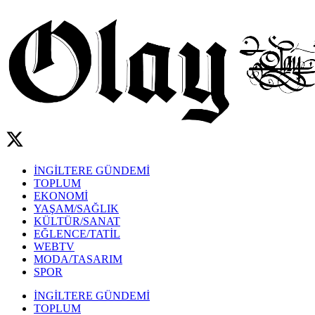
İNGİLTERE GÜNDEMİ
TOPLUM
EKONOMİ
YAŞAM/SAĞLIK
KÜLTÜR/SANAT
EĞLENCE/TATİL
WEBTV
MODA/TASARIM
SPOR
İNGİLTERE GÜNDEMİ
TOPLUM