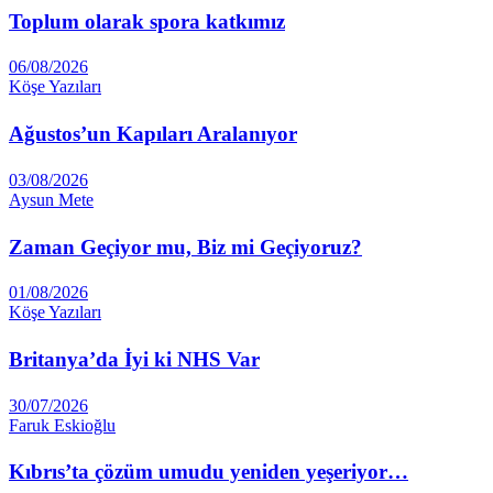
Toplum olarak spora katkımız
06/08/2026
Köşe Yazıları
Ağustos’un Kapıları Aralanıyor
03/08/2026
Aysun Mete
Zaman Geçiyor mu, Biz mi Geçiyoruz?
01/08/2026
Köşe Yazıları
Britanya’da İyi ki NHS Var
30/07/2026
Faruk Eskioğlu
Kıbrıs’ta çözüm umudu yeniden yeşeriyor…