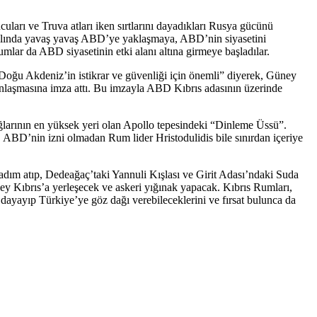
rı ve Truva atları iken sırtlarını dayadıkları Rusya gücünü
 yılında yavaş yavaş ABD’ye yaklaşmaya, ABD’nin siyasetini
lar da ABD siyasetinin etki alanı altına girmeye başladılar.
oğu Akdeniz’in istikrar ve güvenliği için önemli” diyerek, Güney
laşmasına imza attı. Bu imzayla ABD Kıbrıs adasının üzerinde
ğlarının en yüksek yeri olan Apollo tepesindeki “Dinleme Üssü”.
k. ABD’nin izni olmadan Rum lider Hristodulidis bile sınırdan içeriye
e adım atıp, Dedeağaç’taki Yannuli Kışlası ve Girit Adası’ndaki Suda
ey Kıbrıs’a yerleşecek ve askeri yığınak yapacak. Kıbrıs Rumları,
dayayıp Türkiye’ye göz dağı verebileceklerini ve fırsat bulunca da