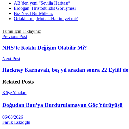
AB’den yeni “Sevilla Haritası”
Erdoğan, Hristodulidis Görüşmesi
Biz Nasıl Bir Milletiz
Ortaklık mı, Mutlak Hakimiyet mi?
Tümü İçin Tıklayınız
Previous Post
NHS’te Köklü Değişim Olabilir Mi?
Next Post
Hackney Karnavalı, beş yıl aradan sonra 22 Eylül'de
Related
Posts
Köşe Yazıları
Doğudan Batı’ya Durdurulamayan Göç Yürüyüşü
06/08/2026
Faruk Eskioğlu