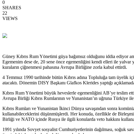
0
SHARES
22
VIEWS
Güney Kıbrıs Rum Yönetimi güya bağımsız olduğunu iddia ediyor ama yöne
Egemenim dese de, 20 sene önce egemenliğini kendi elleri ile yalvar 
kuraların çiğnenmesi pahasına Avrupa Birliğine zorla kabul ettirdi.
4 Temmuz 1990 tarihinde bütün Kıbrıs adına Topluluğa tam üyelik iç
atacaktı. Dönemin DISY Başkanı Glafkos Klerides yaptığı açıklamada
Kıbrıs Rum Yönetimi büyük heveslerle egemenliğini AB’ye teslim ettik
Avrupa Birliği Kıbrıs Rumlarının ve Yunanistan’ın uğruna Türkiye ile
Kıbrıs Rumları ve Yunanistan İkinci Dünya savaşından sonra komünizmi
kullanabileceklerini düşünmüşlerdi. Her konuda, özellikle de Birleş
Birliği ve NATO içinde Rusya ile ilgili konularda veto hakkını kull
1991 yılında Sovyet sosyalist Cumhuriyetlerinin dağılması, soğuk sav