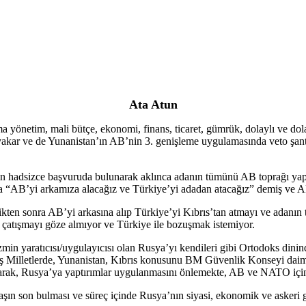
Ata Atun
tim, mali bütçe, ekonomi, finans, ticaret, gümrük, dolaylı ve dolaysız 
yakar ve de Yunanistan’ın AB’nin 3. genişleme uygulamasında veto şant
in hadsizce başvuruda bulunarak aklınca adanın tümünü AB toprağı yapa
 “AB’yi arkamıza alacağız ve Türkiye’yi adadan atacağız” demiş ve AB’
ten sonra AB’yi arkasına alıp Türkiye’yi Kıbrıs’tan atmayı ve adanın tü
 çatışmayı göze almıyor ve Türkiye ile bozuşmak istemiyor.
n yaratıcısı/uygulayıcısı olan Rusya’yı kendileri gibi Ortodoks dinind
miş Milletlerde, Yunanistan, Kıbrıs konusunu BM Güvenlik Konseyi dai
anarak, Rusya’ya yaptırımlar uygulanmasını önlemekte, AB ve NATO içi
aşın son bulması ve süreç içinde Rusya’nın siyasi, ekonomik ve askeri