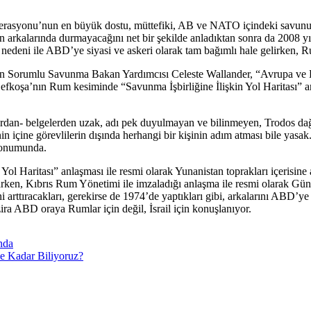
asyonu’nun en büyük dostu, müttefiki, AB ve NATO içindeki savunucula
in arkalarında durmayacağını net bir şekilde anladıktan sonra da 2008
edeni ile ABD’ye siyasi ve askeri olarak tam bağımlı hale gelirken, Rum
en Sorumlu Savunma Bakan Yardımcısı Celeste Wallander, “Avrupa ve D
koşa’nın Rum kesiminde “Savunma İşbirliğine İlişkin Yol Haritası” an
lardan- belgelerden uzak, adı pek duyulmayan ve bilinmeyen, Trodos da
n içine görevlilerin dışında herhangi bir kişinin adım atması bile yasa
konumunda.
Yol Haritası” anlaşması ile resmi olarak Yunanistan toprakları içerisin
rken, Kıbrıs Rum Yönetimi ile imzaladığı anlaşma ile resmi olarak Gün
rttıracakları, gerekirse de 1974’de yaptıkları gibi, arkalarını ABD’ye 
zira ABD oraya Rumlar için değil, İsrail için konuşlanıyor.
ında
e Kadar Biliyoruz?