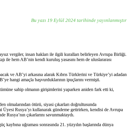
Bu yazı 19 Eylül 2024 tarihinde yayınlanmıştır
vergiler, insan hakları ile ilgili kuralları belirleyen Avrupa Birliği.
ajı ile hem AB’nin kendi kuruluş yasasını hem de uluslararası
cak ve AB’yi arkasına alarak Kıbrıs Türklerini ve Türkiye’yi adadan
ye hangi amaçla başvurduklarının ipuçlarını vermişti.
müne sahip olmanın girişimlerini yaparken aniden fark etti ki,
en olmalarından ötürü, siyasi çıkarları doğrultusunda
mi Üyesi Rusya’yı kullanarak gündeme getirirken, kendisi de Avrupa
nde Rusya’nın çıkarlarını savunmaktaydı.
 güç kaybına uğraması sonrasında 21. yüzyılın başlarında dünya