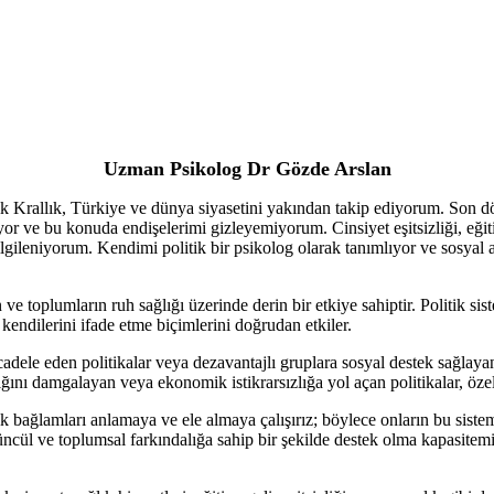
Uzman Psikolog Dr Gözde Arslan
şik Krallık, Türkiye ve dünya siyasetini yakından takip ediyorum. Son 
or ve bu konuda endişelerimi gizleyemiyorum. Cinsiyet eşitsizliği, eğitim
 ilgileniyorum. Kendimi politik bir psikolog olarak tanımlıyor ve sosyal
in ve toplumların ruh sağlığı üzerinde derin bir etkiye sahiptir. Politik si
n kendilerini ifade etme biçimlerini doğrudan etkiler.
cadele eden politikalar veya dezavantajlı gruplara sosyal destek sağlayan
ğlığını damgalayan veya ekonomik istikrarsızlığa yol açan politikalar, öze
tik bağlamları anlamaya ve ele almaya çalışırız; böylece onların bu sist
cül ve toplumsal farkındalığa sahip bir şekilde destek olma kapasitemizi 