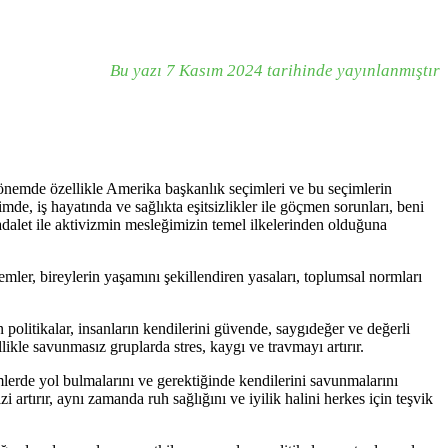
Bu yazı 7 Kasım 2024 tarihinde yayınlanmıştır
dönemde özellikle Amerika başkanlık seçimleri ve bu seçimlerin
de, iş hayatında ve sağlıkta eşitsizlikler ile göçmen sorunları, beni
 adalet ile aktivizmin mesleğimizin temel ilkelerinden olduğuna
stemler, bireylerin yaşamını şekillendiren yasaları, toplumsal normları
 politikalar, insanların kendilerini güvende, saygıdeğer ve değerli
llikle savunmasız gruplarda stres, kaygı ve travmayı artırır.
emlerde yol bulmalarını ve gerektiğinde kendilerini savunmalarını
artırır, aynı zamanda ruh sağlığını ve iyilik halini herkes için teşvik