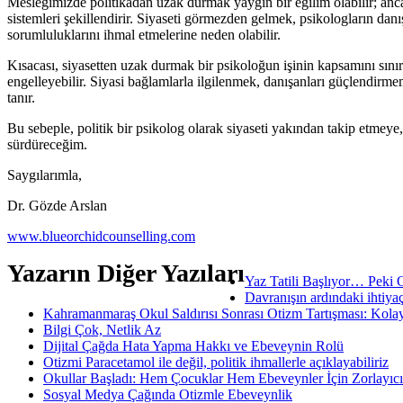
Mesleğimizde politikadan uzak durmak yaygın bir eğilim olabilir; ancak s
sistemleri şekillendirir. Siyaseti görmezden gelmek, psikologların danış
sorumluluklarını ihmal etmelerine neden olabilir.
Kısacası, siyasetten uzak durmak bir psikoloğun işinin kapsamını sınırl
engelleyebilir. Siyasi bağlamlarla ilgilenmek, danışanları güçlendirm
tanır.
Bu sebeple, politik bir psikolog olarak siyaseti yakından takip etmeye
sürdüreceğim.
Saygılarımla,
Dr. Gözde Arslan
www.blueorchidcounselling.com
Yazarın Diğer Yazıları
Yaz Tatili Başlıyor… Peki 
Davranışın ardındaki ihtiya
Kahramanmaraş Okul Saldırısı Sonrası Otizm Tartışması: Kolay
Bilgi Çok, Netlik Az
Dijital Çağda Hata Yapma Hakkı ve Ebeveynin Rolü
Otizmi Paracetamol ile değil, politik ihmallerle açıklayabiliriz
Okullar Başladı: Hem Çocuklar Hem Ebeveynler İçin Zorlayıcı 
Sosyal Medya Çağında Otizmle Ebeveynlik