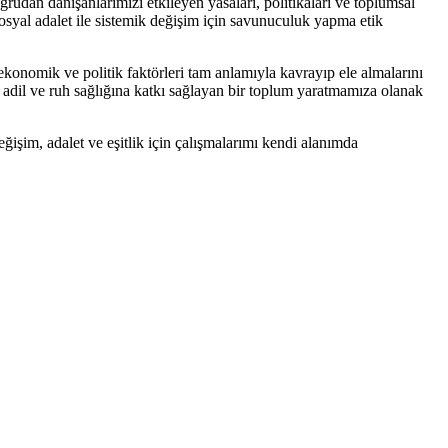
oğrudan danışanlarımızı etkileyen yasaları, politikaları ve toplumsal
 sosyal adalet ile sistemik değişim için savunuculuk yapma etik
 ekonomik ve politik faktörleri tam anlamıyla kavrayıp ele almalarını
 adil ve ruh sağlığına katkı sağlayan bir toplum yaratmamıza olanak
ğişim, adalet ve eşitlik için çalışmalarımı kendi alanımda