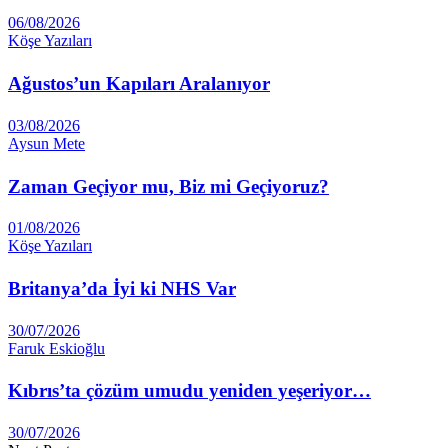
06/08/2026
Köşe Yazıları
Ağustos’un Kapıları Aralanıyor
03/08/2026
Aysun Mete
Zaman Geçiyor mu, Biz mi Geçiyoruz?
01/08/2026
Köşe Yazıları
Britanya’da İyi ki NHS Var
30/07/2026
Faruk Eskioğlu
Kıbrıs’ta çözüm umudu yeniden yeşeriyor…
30/07/2026