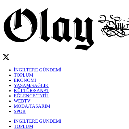
İNGİLTERE GÜNDEMİ
TOPLUM
EKONOMİ
YAŞAM/SAĞLIK
KÜLTÜR/SANAT
EĞLENCE/TATİL
WEBTV
MODA/TASARIM
SPOR
İNGİLTERE GÜNDEMİ
TOPLUM