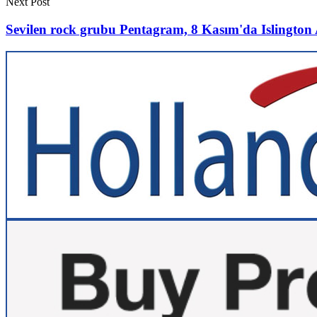
Next Post
Sevilen rock grubu Pentagram, 8 Kasım'da Islington