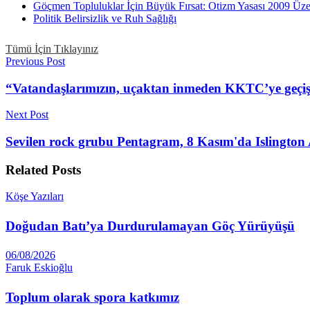
Göçmen Topluluklar İçin Büyük Fırsat: Otizm Yasası 2009 Üz
Politik Belirsizlik ve Ruh Sağlığı
Tümü İçin Tıklayınız
Previous Post
“Vatandaşlarımızın, uçaktan inmeden KKTC’ye geçişler
Next Post
Sevilen rock grubu Pentagram, 8 Kasım'da Islington
Related
Posts
Köşe Yazıları
Doğudan Batı’ya Durdurulamayan Göç Yürüyüşü
06/08/2026
Faruk Eskioğlu
Toplum olarak spora katkımız