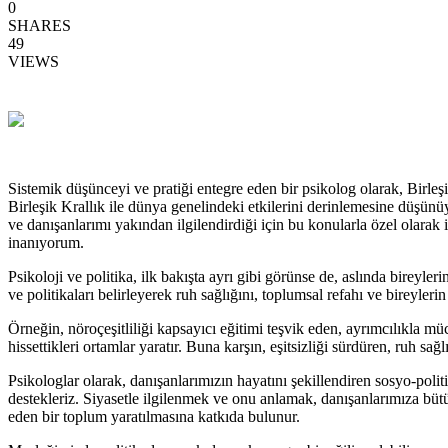
0
SHARES
49
VIEWS
Sistemik düşünceyi ve pratiği entegre eden bir psikolog olarak, Birle
Birleşik Krallık ile dünya genelindeki etkilerini derinlemesine düşünüy
ve danışanlarımı yakından ilgilendirdiği için bu konularla özel olarak
inanıyorum.
Psikoloji ve politika, ilk bakışta ayrı gibi görünse de, aslında bireyler
ve politikaları belirleyerek ruh sağlığını, toplumsal refahı ve bireyleri
Örneğin, nöroçeşitliliği kapsayıcı eğitimi teşvik eden, ayrımcılıkla mü
hissettikleri ortamlar yaratır. Buna karşın, eşitsizliği sürdüren, ruh sa
Psikologlar olarak, danışanlarımızın hayatını şekillendiren sosyo-poli
destekleriz. Siyasetle ilgilenmek ve onu anlamak, danışanlarımıza bütün
eden bir toplum yaratılmasına katkıda bulunur.