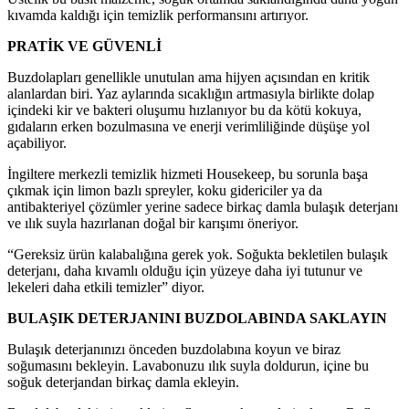
kıvamda kaldığı için temizlik performansını artırıyor.
PRATİK VE GÜVENLİ
Buzdolapları genellikle unutulan ama hijyen açısından en kritik
alanlardan biri. Yaz aylarında sıcaklığın artmasıyla birlikte dolap
içindeki kir ve bakteri oluşumu hızlanıyor bu da kötü kokuya,
gıdaların erken bozulmasına ve enerji verimliliğinde düşüşe yol
açabiliyor.
İngiltere merkezli temizlik hizmeti Housekeep, bu sorunla başa
çıkmak için limon bazlı spreyler, koku gidericiler ya da
antibakteriyel çözümler yerine sadece birkaç damla bulaşık deterjanı
ve ılık suyla hazırlanan doğal bir karışımı öneriyor.
“Gereksiz ürün kalabalığına gerek yok. Soğukta bekletilen bulaşık
deterjanı, daha kıvamlı olduğu için yüzeye daha iyi tutunur ve
lekeleri daha etkili temizler” diyor.
BULAŞIK DETERJANINI BUZDOLABINDA SAKLAYIN
Bulaşık deterjanınızı önceden buzdolabına koyun ve biraz
soğumasını bekleyin. Lavabonuzu ılık suyla doldurun, içine bu
soğuk deterjandan birkaç damla ekleyin.