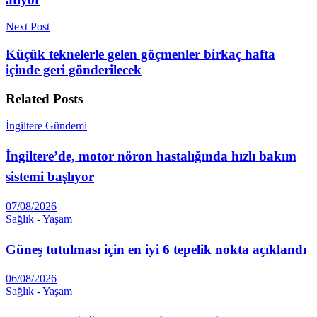
Next Post
Küçük teknelerle gelen göçmenler birkaç hafta
içinde geri gönderilecek
Related
Posts
İngiltere Gündemi
İngiltere’de, motor nöron hastalığında hızlı bakım
sistemi başlıyor
07/08/2026
Sağlık - Yaşam
Güneş tutulması için en iyi 6 tepelik nokta açıklandı
06/08/2026
Sağlık - Yaşam