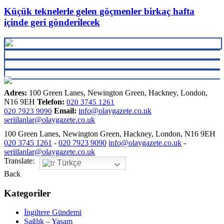
Küçük teknelerle gelen göçmenler birkaç hafta
içinde geri gönderilecek
Adres:
100 Green Lanes, Newington Green, Hackney, London,
N16 9EH
Telefon:
020 3745 1261
Email:
info@olaygazete.co.uk
020 7923 9090
seriilanlar@olaygazete.co.uk
100 Green Lanes, Newington Green, Hackney, London, N16 9EH
020 3745 1261
-
020 7923 9090
info@olaygazete.co.uk
-
seriilanlar@olaygazete.co.uk
Translate:
Türkçe
Back
Kategoriler
İngiltere Gündemi
Sağlık – Yaşam