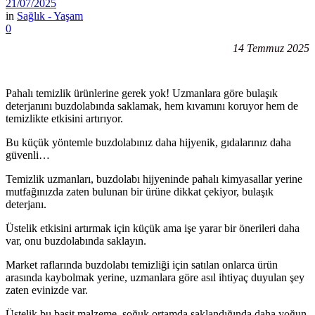
21/07/2025
in
Sağlık - Yaşam
0
14 Temmuz 2025
Pahalı temizlik ürünlerine gerek yok! Uzmanlara göre bulaşık
deterjanını buzdolabında saklamak, hem kıvamını koruyor hem de
temizlikte etkisini artırıyor.
Bu küçük yöntemle buzdolabınız daha hijyenik, gıdalarınız daha
güvenli…
Temizlik uzmanları, buzdolabı hijyeninde pahalı kimyasallar yerine
mutfağınızda zaten bulunan bir ürüne dikkat çekiyor, bulaşık
deterjanı.
Üstelik etkisini artırmak için küçük ama işe yarar bir önerileri daha
var, onu buzdolabında saklayın.
Market raflarında buzdolabı temizliği için satılan onlarca ürün
arasında kaybolmak yerine, uzmanlara göre asıl ihtiyaç duyulan şey
zaten evinizde var.
Üstelik bu basit malzeme, soğuk ortamda saklandığında daha yoğun