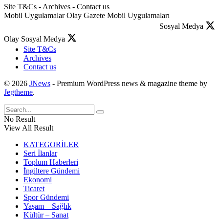
Site T&Cs
-
Archives
-
Contact us
Mobil Uygulamalar
Olay Gazete Mobil Uygulamaları
Sosyal Medya
Olay Sosyal Medya
Site T&Cs
Archives
Contact us
© 2026
JNews
- Premium WordPress news & magazine theme by
Jegtheme
.
No Result
View All Result
KATEGORİLER
Seri İlanlar
Toplum Haberleri
İngiltere Gündemi
Ekonomi
Ticaret
Spor Gündemi
Yaşam – Sağlık
Kültür – Sanat