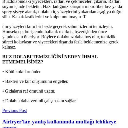
Buzdolabındaki yiyecekleri, rafları ve çekmeceleri çıkarın. Rafları
suyun içinde bekletin. Hazırladığınız karışımı mikrofiber bez ya da
sprey şişeye alarak, dolabın iç yüzeylerini yukarıdan aşağıya doğru
silin. Kapak lastiklerini ve kulpu unutmayın. T
üm yüzeyleri kuru bir bezle geçerek sabun izlerini temizleyin.
Housekeep, bu işlemin haftalık market alışverişinden önce
yapılmasını öneriyor. Böylece dolabınız daha boş olur, temizlik
süreci kolaylaşır ve yiyecekleri dışarıda fazla bekletmenize gerek
kalmaz.
BUZ DOLABI TEMİZLİĞİNİ NEDEN İHMAL
ETMEMELİSİNİZ?
• Kötü kokuları önler.
• Bakteri ve küf oluşumunu engeller.
• Gıdaların raf ömrünü uzatır.
• Dolabın daha verimli çalışmasını sağlar.
Previous Post
Airfryer’lar, yanlış kullanımda mutfağı tehlikeye
atıyor