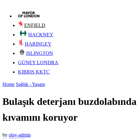
ENFIELD
HACKNEY
HARINGEY
ISLINGTON
GÜNEY LONDRA
KIBRIS KKTC
Home
Sağlık - Yaşam
Bulaşık deterjanı buzdolabında
kıvamını koruyor
by
olay-admin