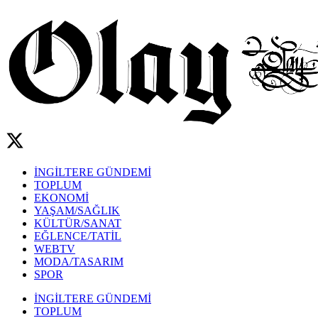
İNGİLTERE GÜNDEMİ
TOPLUM
EKONOMİ
YAŞAM/SAĞLIK
KÜLTÜR/SANAT
EĞLENCE/TATİL
WEBTV
MODA/TASARIM
SPOR
İNGİLTERE GÜNDEMİ
TOPLUM