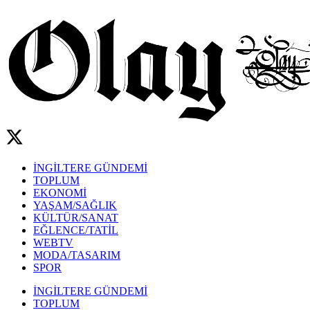
İNGİLTERE GÜNDEMİ
TOPLUM
EKONOMİ
YAŞAM/SAĞLIK
KÜLTÜR/SANAT
EĞLENCE/TATİL
WEBTV
MODA/TASARIM
SPOR
İNGİLTERE GÜNDEMİ
TOPLUM