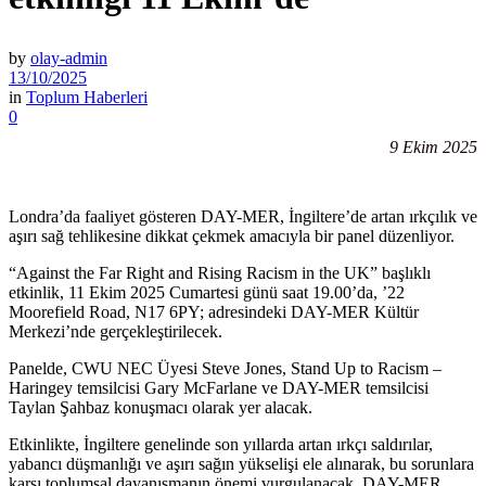
by
olay-admin
13/10/2025
in
Toplum Haberleri
0
9 Ekim 2025
Londra’da faaliyet gösteren DAY-MER, İngiltere’de artan ırkçılık ve
aşırı sağ tehlikesine dikkat çekmek amacıyla bir panel düzenliyor.
“Against the Far Right and Rising Racism in the UK” başlıklı
etkinlik, 11 Ekim 2025 Cumartesi günü saat 19.00’da, ’22
Moorefield Road, N17 6PY; adresindeki DAY-MER Kültür
Merkezi’nde gerçekleştirilecek.
Panelde, CWU NEC Üyesi Steve Jones, Stand Up to Racism –
Haringey temsilcisi Gary McFarlane ve DAY-MER temsilcisi
Taylan Şahbaz konuşmacı olarak yer alacak.
Etkinlikte, İngiltere genelinde son yıllarda artan ırkçı saldırılar,
yabancı düşmanlığı ve aşırı sağın yükselişi ele alınarak, bu sorunlara
karşı toplumsal dayanışmanın önemi vurgulanacak. DAY-MER