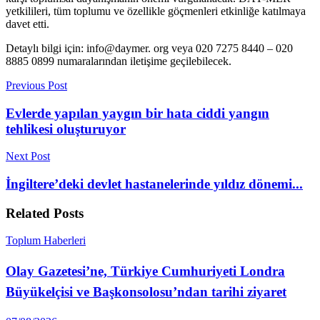
yetkilileri, tüm toplumu ve özellikle göçmenleri etkinliğe katılmaya
davet etti.
Detaylı bilgi için: info@daymer. org veya 020 7275 8440 – 020
8885 0899 numaralarından iletişime geçilebilecek.
Previous Post
Evlerde yapılan yaygın bir hata ciddi yangın
tehlikesi oluşturuyor
Next Post
İngiltere’deki devlet hastanelerinde yıldız dönemi...
Related
Posts
Toplum Haberleri
Olay Gazetesi’ne, Türkiye Cumhuriyeti Londra
Büyükelçisi ve Başkonsolosu’ndan tarihi ziyaret