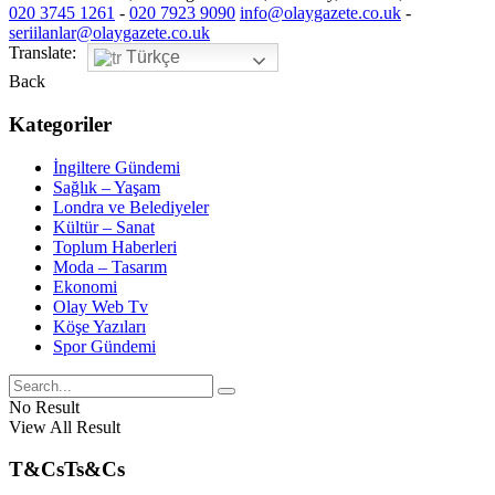
020 3745 1261
-
020 7923 9090
info@olaygazete.co.uk
-
seriilanlar@olaygazete.co.uk
Translate:
Türkçe
Back
Kategoriler
İngiltere Gündemi
Sağlık – Yaşam
Londra ve Belediyeler
Kültür – Sanat
Toplum Haberleri
Moda – Tasarım
Ekonomi
Olay Web Tv
Köşe Yazıları
Spor Gündemi
No Result
View All Result
T&Cs
Ts&Cs