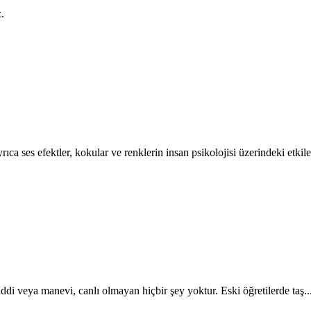
.
ca ses efektler, kokular ve renklerin insan psikolojisi üzerin­deki etkiler
di veya ma­nevi, canlı olmayan hiçbir şey yoktur. Eski öğretilerde taş..