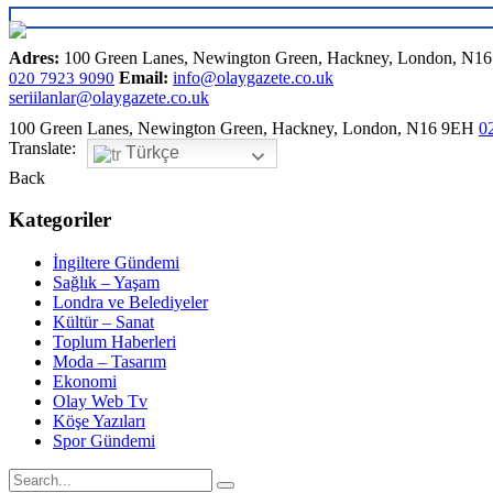
Adres:
100 Green Lanes, Newington Green, Hackney, London, N1
Email:
info@olaygazete.co.uk
020 7923 9090
seriilanlar@olaygazete.co.uk
100 Green Lanes, Newington Green, Hackney, London, N16 9EH
0
Translate:
Türkçe
Back
Kategoriler
İngiltere Gündemi
Sağlık – Yaşam
Londra ve Belediyeler
Kültür – Sanat
Toplum Haberleri
Moda – Tasarım
Ekonomi
Olay Web Tv
Köşe Yazıları
Spor Gündemi