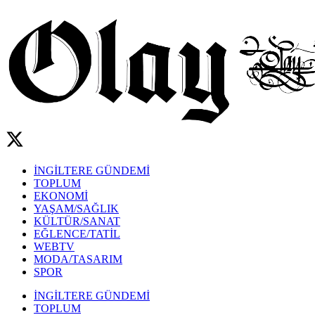
İNGİLTERE GÜNDEMİ
TOPLUM
EKONOMİ
YAŞAM/SAĞLIK
KÜLTÜR/SANAT
EĞLENCE/TATİL
WEBTV
MODA/TASARIM
SPOR
İNGİLTERE GÜNDEMİ
TOPLUM