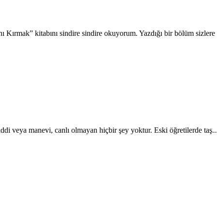
 Kırmak” kitabını sindire sindire okuyorum. Yaz­dığı bir bölüm sizlere 
di veya ma­nevi, canlı olmayan hiçbir şey yoktur. Eski öğretilerde taş..