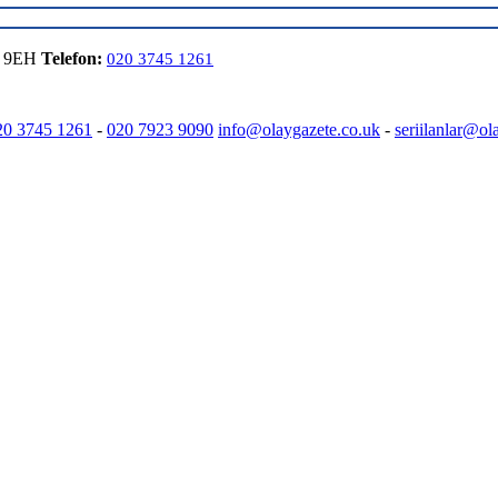
6 9EH
Telefon:
020 3745 1261
20 3745 1261
-
020 7923 9090
info@olaygazete.co.uk
-
seriilanlar@ol