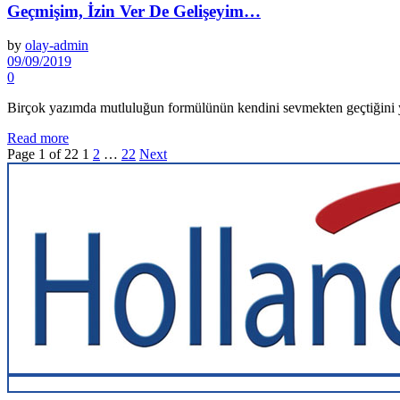
Geçmişim, İzin Ver De Gelişeyim…
by
olay-admin
09/09/2019
0
Birçok yazımda mutluluğun formülünün kendini sevmekten geçtiğini
Read more
Page 1 of 22
1
2
…
22
Next