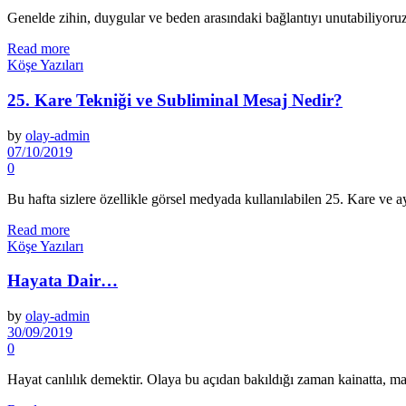
Genelde zihin, duygular ve be­den arasındaki bağlantıyı unuta­biliyoruz
Read more
Köşe Yazıları
25. Kare Tekniği ve Subliminal Mesaj Nedir?
by
olay-admin
07/10/2019
0
Bu hafta sizlere özellikle görsel medyada kullanılabilen 25. Kare ve ayrı
Read more
Köşe Yazıları
Hayata Dair…
by
olay-admin
30/09/2019
0
Hayat canlılık demektir. Olaya bu açıdan bakıldığı za­man kainatta, mad