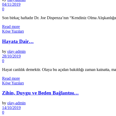
04/11/2019
0
Son birkaç haftadır Dr. Joe Dispenza’nın “Kendiniz Olma Alışkanlığını
Read more
Köşe Yazıları
Hayata Dair…
by
olay-admin
28/10/2019
0
Hayat canlılık demektir. Olaya bu açıdan bakıldığı za­man kainatta, mad
Read more
Köşe Yazıları
Zihin, Duygu ve Beden Bağlantısı…
by
olay-admin
14/10/2019
0