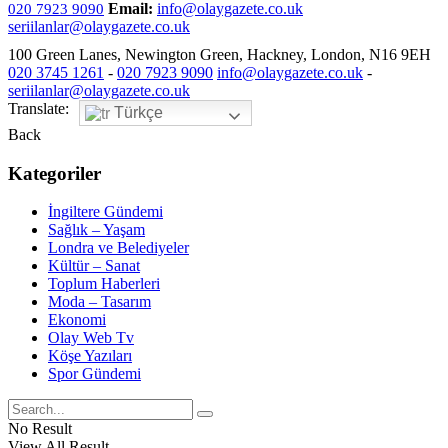
Email:
info@olaygazete.co.uk
020 7923 9090
seriilanlar@olaygazete.co.uk
100 Green Lanes, Newington Green, Hackney, London, N16 9EH
020 3745 1261
-
020 7923 9090
info@olaygazete.co.uk
-
seriilanlar@olaygazete.co.uk
Translate:
Türkçe
Back
Kategoriler
İngiltere Gündemi
Sağlık – Yaşam
Londra ve Belediyeler
Kültür – Sanat
Toplum Haberleri
Moda – Tasarım
Ekonomi
Olay Web Tv
Köşe Yazıları
Spor Gündemi
No Result
View All Result