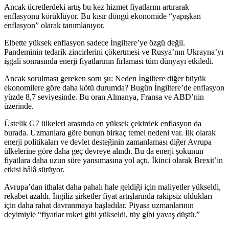
Ancak ücretlerdeki artış bu kez hizmet fiyatlarını artırarak
enflasyonu körüklüyor. Bu kısır döngü ekonomide “yapışkan
enflasyon” olarak tanımlanıyor.
Elbette yüksek enflasyon sadece İngiltere’ye özgü değil.
Pandeminin tedarik zincirlerini çökertmesi ve Rusya’nın Ukrayna’yı
işgali sonrasında enerji fiyatlarının fırlaması tüm dünyayı etkiledi.
Ancak sorulması gereken soru şu: Neden İngiltere diğer büyük
ekonomilere göre daha kötü durumda? Bugün İngiltere’de enflasyon
yüzde 8,7 seviyesinde. Bu oran Almanya, Fransa ve ABD’nin
üzerinde.
Üstelik G7 ülkeleri arasında en yüksek çekirdek enflasyon da
burada. Uzmanlara göre bunun birkaç temel nedeni var. İlk olarak
enerji politikaları ve devlet desteğinin zamanlaması diğer Avrupa
ülkelerine göre daha geç devreye alındı. Bu da enerji şokunun
fiyatlara daha uzun süre yansımasına yol açtı. İkinci olarak Brexit’in
etkisi hâlâ sürüyor.
Avrupa’dan ithalat daha pahalı hale geldiği için maliyetler yükseldi,
rekabet azaldı. İngiliz şirketler fiyat artışlarında rakipsiz oldukları
için daha rahat davranmaya başladılar. Piyasa uzmanlarının
deyimiyle “fiyatlar roket gibi yükseldi, tüy gibi yavaş düştü.”