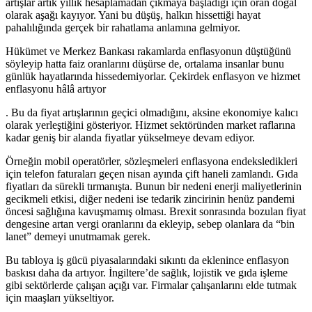
artışlar artık yıllık hesaplamadan çıkmaya başladığı için oran doğal
olarak aşağı kayıyor. Yani bu düşüş, halkın hissettiği hayat
pahalılığında gerçek bir rahatlama anlamına gelmiyor.
Hükümet ve Merkez Bankası rakamlarda enflasyonun düştüğünü
söyleyip hatta faiz oranlarını düşürse de, ortalama insanlar bunu
günlük hayatlarında hissedemiyorlar. Çekirdek enflasyon ve hizmet
enflasyonu hâlâ artıyor
. Bu da fiyat artışlarının geçici olmadığını, aksine ekonomiye kalıcı
olarak yerleştiğini gösteriyor. Hizmet sektöründen market raflarına
kadar geniş bir alanda fiyatlar yükselmeye devam ediyor.
Örneğin mobil operatörler, sözleşmeleri enflasyona endeksledikleri
için telefon faturaları geçen nisan ayında çift haneli zamlandı. Gıda
fiyatları da sürekli tırmanışta. Bunun bir nedeni enerji maliyetlerinin
gecikmeli etkisi, diğer nedeni ise tedarik zincirinin henüz pandemi
öncesi sağlığına kavuşmamış olması. Brexit sonrasında bozulan fiyat
dengesine artan vergi oranlarını da ekleyip, sebep olanlara da “bin
lanet” demeyi unutmamak gerek.
Bu tabloya iş gücü piyasalarındaki sıkıntı da eklenince enflasyon
baskısı daha da artıyor. İngiltere’de sağlık, lojistik ve gıda işleme
gibi sektörlerde çalışan açığı var. Firmalar çalışanlarını elde tutmak
için maaşları yükseltiyor.