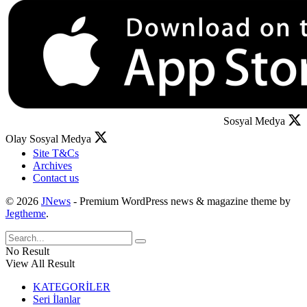
Sosyal Medya
Olay Sosyal Medya
Site T&Cs
Archives
Contact us
© 2026
JNews
- Premium WordPress news & magazine theme by
Jegtheme
.
No Result
View All Result
KATEGORİLER
Seri İlanlar