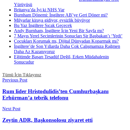
Yürüyüşü
Britanya’da İyi ki NHS Var
Burnham Dönemi: İngiltere AB’ye Geri Döner mi?
Milyarlar kiraya gidiyor, evsizlik büyüyor
Bu Yaz İngiltere Sıcak Geçecek
Andy Burnham, İngiltere İçin Yeni Bir Sayfa mı?
7 Mayıs Yerel Seçimlerinin Sonuçları Sir Başbakan’ı ‘Yedi’
Çocukları Korumak mı, Dijital Dünyadan Koparmak mı?
İngiltere’de Son Yıllarda Daha Çok Çalışmamıza Rağmen
Daha Az Kazanıyoruz
Eğitimde Başarı Tesadüf Değil, Erken Müdahalenin
Sonucudur
Tümü İçin Tıklayınız
Previous Post
Rum lider Hristodulidis’ten Cumhurbaşkanı
Erhürman’a tebrik telefonu
Next Post
Zeytin ADR, Başkonsolosu ziyaret etti