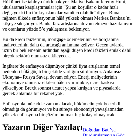
Hükümet ise tabloya farklı bakıyor. Maliye Bakanı Jeremy Hunt,
uluslararası karşılaştırmalar için “Şu an koşullar o kadar hızlı
değişiyor ki bu tür kıyaslamalar yanıltıcı olabilir” diyor. Buna
rağmen ülkede enflasyonun hâlâ yüksek olması Merkez Bankası’nı
köşeye sıkıştırıyor. Banka faiz artışlarına devam etmeye hazırlanıyor
ve oranların yüzde 5’e yaklaşması bekleniyor.
Bu da kredi faizlerinin, mortgage ödemelerinin ve borçlanma
maliyetlerinin daha da artacağı anlamına geliyor. Geçen aylarda
uzun bir beklemenin ardından aşağı düşen kredi faizleri emlak dahil
birçok sektörü olumsuz etkileyecek.
İngiltere’de enflasyon düşmüyor çünkü fiyat artışlarının temel
nedenleri hâlâ güçlü bir şekilde varlığını sürdürüyor. Anlamsız
Ukrayna– Rusya Savaşı devam ediyor. Enerji maliyetlerinin
ekonomiye olumsuz etkileri hâlen yürürlükte, ücret baskısı
yükseliyor, Brexit sonrası ticaret yapısı kırılgan ve piyasalarda
gerçek anlamda bir rekabet yok.
Enflasyonla mücadele zaman alacak, hükümetin çok becerikli
olmadığı da görünüyor ve bu süreçte ekonomiyi yavaşlatmadan
yüksek enflasyona bir çözüm bulmak hiç kolay olmayacak.
Yazarın Diğer Yazıları
Doğudan Batı’ya
Durdurulamayan Göç