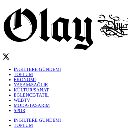
İNGİLTERE GÜNDEMİ
TOPLUM
EKONOMİ
YAŞAM/SAĞLIK
KÜLTÜR/SANAT
EĞLENCE/TATİL
WEBTV
MODA/TASARIM
SPOR
İNGİLTERE GÜNDEMİ
TOPLUM