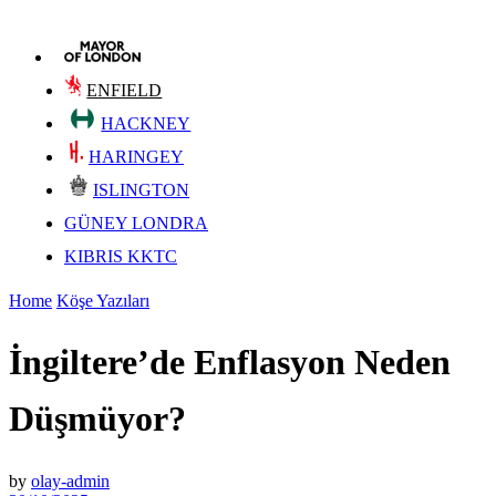
ENFIELD
HACKNEY
HARINGEY
ISLINGTON
GÜNEY LONDRA
KIBRIS KKTC
Home
Köşe Yazıları
İngiltere’de Enflasyon Neden
Düşmüyor?
by
olay-admin