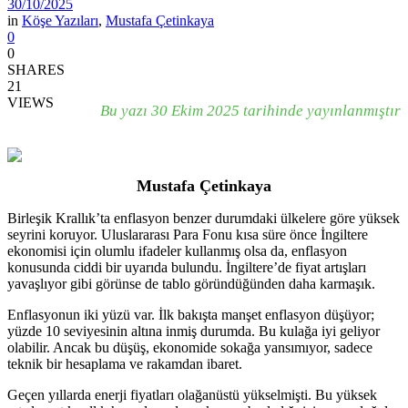
30/10/2025
in
Köşe Yazıları
,
Mustafa Çetinkaya
0
0
SHARES
21
VIEWS
Bu yazı 30 Ekim 2025 tarihinde yayınlanmıştır
Mustafa Çetinkaya
Birleşik Krallık’ta enflasyon benzer durumdaki ülkelere göre yüksek
seyrini koruyor. Uluslararası Para Fonu kısa süre önce İngiltere
ekonomisi için olumlu ifadeler kullanmış olsa da, enflasyon
konusunda ciddi bir uyarıda bulundu. İngiltere’de fiyat artışları
yavaşlıyor gibi görünse de tablo göründüğünden daha karmaşık.
Enflasyonun iki yüzü var. İlk bakışta manşet enflasyon düşüyor;
yüzde 10 seviyesinin altına inmiş durumda. Bu kulağa iyi geliyor
olabilir. Ancak bu düşüş, ekonomide sokağa yansımıyor, sadece
teknik bir hesaplama ve rakamdan ibaret.
Geçen yıllarda enerji fiyatları olağanüstü yükselmişti. Bu yüksek