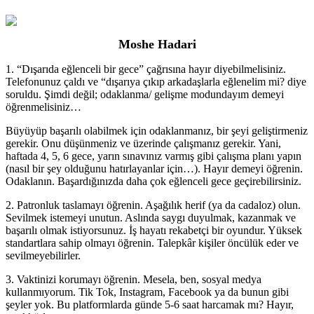
Moshe Hadari
1. “Dışarıda eğlenceli bir gece” çağrısına hayır diyebilmelisiniz.
Telefonunuz çaldı ve “dışarıya çıkıp arkadaşlarla eğlenelim mi? diye
soruldu. Şimdi değil; odaklanma/ gelişme modundayım demeyi
öğrenmelisiniz…
Büyüyüp başarılı olabilmek için odaklanmanız, bir şeyi geliştirmeniz
gerekir. Onu düşünmeniz ve üzerinde çalışmanız gerekir. Yani,
haftada 4, 5, 6 gece, yarın sınavınız varmış gibi çalışma planı yapın
(nasıl bir şey olduğunu hatırlayanlar için…). Hayır demeyi öğrenin.
Odaklanın. Başardığınızda daha çok eğlenceli gece geçirebilirsiniz.
2. Patronluk taslamayı öğrenin. Aşağılık herif (ya da cadaloz) olun.
Sevilmek istemeyi unutun. Aslında saygı duyulmak, kazanmak ve
başarılı olmak istiyorsunuz. İş hayatı rekabetçi bir oyundur. Yüksek
standartlara sahip olmayı öğrenin. Talepkâr kişiler öncülük eder ve
sevilmeyebilirler.
3. Vaktinizi korumayı öğrenin. Mesela, ben, sosyal medya
kullanmıyorum. Tik Tok, Instagram, Facebook ya da bunun gibi
şeyler yok. Bu platformlarda günde 5-6 saat harcamak mı? Hayır,