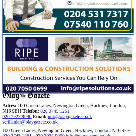
Adres:
100 Green Lanes, Newington Green, Hackney, London,
N16 9EH
Telefon:
020 3745 1261
Email:
info@olaygazete.co.uk
020 7923 9090
seriilanlar@olaygazete.co.uk
100 Green Lanes, Newington Green, Hackney, London, N16 9EH
020 3745 1261
-
020 7923 9090
info@olaygazete.co.uk
-