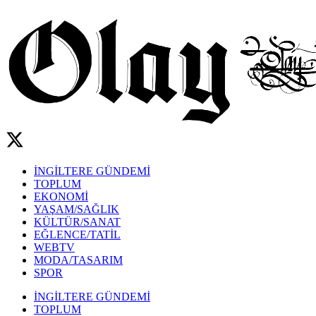
İNGİLTERE GÜNDEMİ
TOPLUM
EKONOMİ
YAŞAM/SAĞLIK
KÜLTÜR/SANAT
EĞLENCE/TATİL
WEBTV
MODA/TASARIM
SPOR
İNGİLTERE GÜNDEMİ
TOPLUM