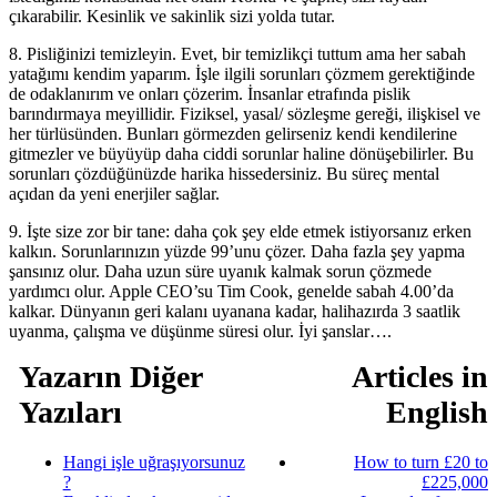
çıkarabilir. Kesinlik ve sakinlik sizi yolda tutar.
8. Pisliğinizi temizleyin. Evet, bir temizlikçi tuttum ama her sabah
yatağımı kendim yaparım. İşle ilgili sorunları çözmem gerektiğinde
de odaklanırım ve onları çözerim. İnsanlar etrafında pislik
barındırmaya meyillidir. Fiziksel, yasal/ sözleşme gereği, ilişkisel ve
her türlüsünden. Bunları görmezden gelirseniz kendi kendilerine
gitmezler ve büyüyüp daha ciddi sorunlar haline dönüşebilirler. Bu
sorunları çözdüğünüzde harika hissedersiniz. Bu süreç mental
açıdan da yeni enerjiler sağlar.
9. İşte size zor bir tane: daha çok şey elde etmek istiyorsanız erken
kalkın. Sorunlarınızın yüzde 99’unu çözer. Daha fazla şey yapma
şansınız olur. Daha uzun süre uyanık kalmak sorun çözmede
yardımcı olur. Apple CEO’su Tim Cook, genelde sabah 4.00’da
kalkar. Dünyanın geri kalanı uyanana kadar, halihazırda 3 saatlik
uyanma, çalışma ve düşünme süresi olur. İyi şanslar….
Yazarın Diğer
Articles in
Yazıları
English
Hangi işle uğraşıyorsunuz
How to turn £20 to
?
£225,000