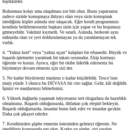
teşekkürler.
Bulunması kolay ama ulaşılması zor biri olun. Bunu yaparsanız
sadece sizinle konuşmaya ihtiyacı olan veya sizin konuşmak
istediğiniz kişiler aslında size ulaşacak. Eğer kendi programınızı
kendiniz belirlemezseniz başkası sizin için yapar ve bu hoşunuza
gitmeyebilir. Vaktiniz kıymetli. Ve sınırlı. Aslında, herkeste aynı
miktarda olan ve yeri doldurulamayan ya da yaratılamayan tek
varlık.
4. “Yalnız kurt” veya “yalnız uçan” kalıpları bir efsanedir. Büyük ve
başarılı işletmeler yaratmak bir takım oyunudur. Ekip kurmayı
öğrenin ve kurun. Ayrıca, eğer bir ekibe liderlik ederseniz bu
büyümeye devam etmeniz için sizi iter.
5. Ne kadar büyürseniz marjınız o kadar küçülebilir. Tesco’nun
marjı yüzde 3 olunca bu DEVASA bir ciro sağlar. Gelir, kâr değildir.
İşinizi ve marjlarınızı bilmelisiniz.
6. Yüksek dağlarda yaşamak istiyorsanız sert rüzgarlara da hazırlıklı
olmalısınız. Başarılı olduğunuzda, iltifattan çok eleştiri bekleyin.
Başarılı olduğunuzda, insanlar bunu fark eder ve insanlar gıcıktır.
Daha çok şikayet ederler.
7. Kendinizden şüphe etmenin üstesinden gelmeyi öğrenin. Ne
istediğiniz konusunda net olun. Korku ve şüphe, sizi raydan