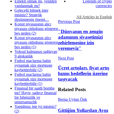
Emekli olmak mı, yeniden
Legends of crypto
yapılanmak mı?
currencies
Geleceği bilmek ister
misiniz? Stratejik
All Articles in English
düşünmenin önemi…
Previous Post
Konut piyasasının alıcı
piyasası olduğunu gösteren
"Dünyanın en zengin
beş neden (2)
adamının siyasetimizi
Konut piyasasının alıcı
zehirlemesine izin
piyasası olduğunu gösteren
beş neden (1)
veremeyiz"
Yoksul kalmanızı sağlayan
9 alışkanlık
Next Post
Futbol maçlarına bahis
oynamak size mortgage
Ücret artışları, fiyat artış
kaybettirebilir (2)
hızını hedeflerin üzerine
Futbol maçlarına bahis
taşıyacak
oynamak size mortgage
kaybettirebilir (1)
Finansal bir saatli bomba
Related
Posts
mı? Hayır, sadece finansal
bir bilgisizlik ve
Berna Uytun Önk
umursamazlık
Yaptığınız işte iyi misiniz?
Gittiğim Yollardan Aynı
(2)