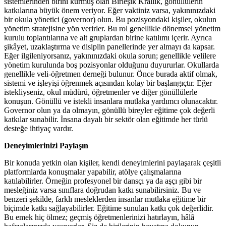
sistemlerinden birini kurmuş olan Birleşik Krallık, gönüllülerin
katkılarına büyük önem veriyor. Eğer vaktiniz varsa, yakınınızdaki
bir okula yönetici (governor) olun. Bu pozisyondaki kişiler, okulun
yönetim stratejisine yön verirler. Bu rol genellikle dönemsel yönetim
kurulu toplantılarına ve alt gruplardan birine katılımı içerir. Ayrıca
şikâyet, uzaklaştırma ve disiplin panellerinde yer almayı da kapsar.
Eğer ilgileniyorsanız, yakınınızdaki okula sorun; genellikle velilere
yönetim kurulunda boş pozisyonlar olduğunu duyururlar. Okullarda
genellikle veli-öğretmen derneği bulunur. Önce burada aktif olmak,
sistemi ve işleyişi öğrenmek açısından kolay bir başlangıçtır. Eğer
istekliyseniz, okul müdürü, öğretmenler ve diğer gönüllülerle
konuşun. Gönüllü ve istekli insanlara mutlaka yardımcı olunacaktır.
Governor olun ya da olmayın, gönüllü bireyler eğitime çok değerli
katkılar sunabilir. İnsana dayalı bir sektör olan eğitimde her türlü
desteğe ihtiyaç vardır.
Deneyimlerinizi Paylaşın
Bir konuda yetkin olan kişiler, kendi deneyimlerini paylaşarak çeşitli
platformlarda konuşmalar yapabilir, atölye çalışmalarına
katılabilirler. Örneğin profesyonel bir dansçı ya da aşçı gibi bir
mesleğiniz varsa sınıflara doğrudan katkı sunabilirsiniz. Bu ve
benzeri şekilde, farklı mesleklerden insanlar mutlaka eğitime bir
biçimde katkı sağlayabilirler. Eğitime sunulan katkı çok değerlidir.
Bu emek hiç ölmez; geçmiş öğretmenlerinizi hatırlayın, hâlâ