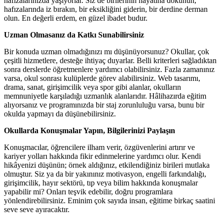
hafızalarınızda yaşıyorlar. Siz de birilerinin hayatına dokunun,
hafızalarında iz bırakın, bir eksikliğini giderin, bir derdine derman
olun. En değerli erdem, en güzel ibadet budur.
Uzman Olmasanız da Katkı Sunabilirsiniz
Bir konuda uzman olmadığınızı mı düşünüyorsunuz? Okullar, çok
çeşitli hizmetlere, desteğe ihtiyaç duyarlar. Belli kriterleri sağladıktan
sonra derslerde öğretmenlere yardımcı olabilirsiniz. Fazla zamanınız
varsa, okul sonrası kulüplerde görev alabilirsiniz. Web tasarımı,
drama, sanat, girişimcilik veya spor gibi alanlar, okulların
memnuniyetle karşıladığı uzmanlık alanlarıdır. Hâlihazırda eğitim
alıyorsanız ve programınızda bir staj zorunluluğu varsa, bunu bir
okulda yapmayı da düşünebilirsiniz.
Okullarda Konuşmalar Yapın, Bilgilerinizi Paylaşın
Konuşmacılar, öğrencilere ilham verir, özgüvenlerini artırır ve
kariyer yolları hakkında fikir edinmelerine yardımcı olur. Kendi
hikâyenizi düşünün; örnek aldığınız, etkilendiğiniz birileri mutlaka
olmuştur. Siz ya da bir yakınınız motivasyon, engelli farkındalığı,
girişimcilik, hayır sektörü, tıp veya bilim hakkında konuşmalar
yapabilir mi? Onları teşvik edebilir, doğru programlara
yönlendirebilirsiniz. Eminim çok sayıda insan, eğitime birkaç saatini
seve seve ayıracaktır.