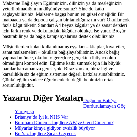
Malzeme Bağışlayın Eğitiminizin, dilinizin ya da mesleğinizin
yeterli olmadığını mı düşünüyorsunuz? Yine de katkı
sağlayabilirsiniz. Malzeme bağışı bunun en güzel örneğidir. Bir
matbaada ya da depoda çalışan bir tanıdığınız mı var? Okullar çok
fazla kâğıt tüketir. Standart A4 beyaz kâğıtlar ya da sanat dersleri
için farklı renk ve dokulardaki kâğıtlar oldukça işe yarar. Broşür
bastırabilir ya da bağış kampanyalarına destek olabilirsiniz.
Müşterilerden kalan kullanılmamış eşyaları – kitaplar, kıyafetler,
sanat malzemeleri – okullara bağışlayabilirsiniz. Ancak bağış
yapmadan önce, okulun o gereçlere gerçekten ihtiyacı olup
olmadığını kontrol edin. Eğitime katkı sunmak için illa büyük
paralar harcamanıza gerek yok. Biraz zaman, biraz ilgi ve
kararlılıkla siz de eğitim sistemine değerli katkılar sunabilirsiniz.
Çünkü eğitim sadece öğretmenlerin değil, hepimizin ortak
sorumluluğudur.
Yazarın Diğer Yazıları
Doğudan Batı’ya
Durdurulamayan Göç
Yürüyüşü
Britanya’da İyi ki NHS Var
Burnham Dönemi: İngiltere AB’ye Geri Döner mi?
Milyarlar kiraya gidiyor, evsizlik büyüyor
Bu Yaz İngiltere Sıcak Geçecek