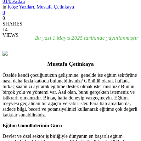
01/05/2025
in
Köşe Yazıları
,
Mustafa Çetinkaya
0
0
SHARES
14
VIEWS
Bu yazı 1 Mayıs 2025 tarihinde yayınlanmıştır
Mustafa Çetinkaya
Özelde kendi çocuğunuzun gelişimine, genelde ise eğitim sektörüne
nasıl daha fazla katkıda bulunabilirsiniz? Gönüllü olarak haftada
birkaç saatinizi ayırarak eğitime destek olmak ister misiniz? Bunun
birçok yolu ve yöntemi var. Asıl olan, bunu gerçekten istemeniz ve
istikrarlı olmanızdır. Birkaç hafta deneyip vazgeçmeyin. Eğitim,
meyvesi geç alınan bir ağaçtır ve sabır ister. Para harcamadan da,
sadece bilgi, beceri ve potansiyelinizi kullanarak eğitime çok değerli
katkılar sunabilirsiniz.
Eğitim Gönüllülerinin Gücü
Devlet ve özel sektör iş birliğiyle dünyanın en başarılı eğitim