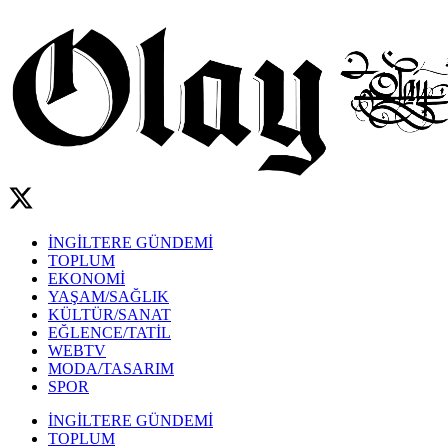
İNGİLTERE GÜNDEMİ
TOPLUM
EKONOMİ
YAŞAM/SAĞLIK
KÜLTÜR/SANAT
EĞLENCE/TATİL
WEBTV
MODA/TASARIM
SPOR
İNGİLTERE GÜNDEMİ
TOPLUM