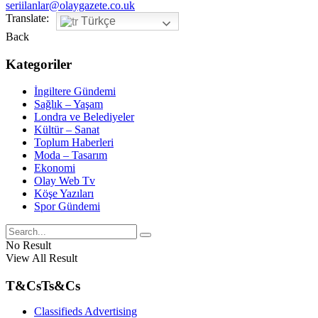
seriilanlar@olaygazete.co.uk
Translate:
Türkçe
Back
Kategoriler
İngiltere Gündemi
Sağlık – Yaşam
Londra ve Belediyeler
Kültür – Sanat
Toplum Haberleri
Moda – Tasarım
Ekonomi
Olay Web Tv
Köşe Yazıları
Spor Gündemi
No Result
View All Result
T&Cs
Ts&Cs
Classifieds Advertising