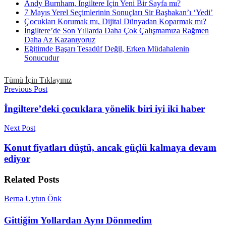
Andy Burnham, İngiltere İçin Yeni Bir Sayfa mı?
7 Mayıs Yerel Seçimlerinin Sonuçları Sir Başbakan’ı ‘Yedi’
Çocukları Korumak mı, Dijital Dünyadan Koparmak mı?
İngiltere’de Son Yıllarda Daha Çok Çalışmamıza Rağmen
Daha Az Kazanıyoruz
Eğitimde Başarı Tesadüf Değil, Erken Müdahalenin
Sonucudur
Tümü İçin Tıklayınız
Previous Post
İngiltere’deki çocuklara yönelik biri iyi iki haber
Next Post
Konut fiyatları düştü, ancak güçlü kalmaya devam
ediyor
Related
Posts
Berna Uytun Önk
Gittiğim Yollardan Aynı Dönmedim