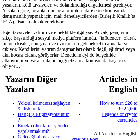
yasaların, kötü tavsiyeleri ve dolandırıcılığı engellemesi gerekiyor.
Yasalara göre, insanlara finansal ürünleri idare etme konusunda
danışmanlık yapmak için, mali denetleyicilerden (Birleşik Krallık’ta
FCA), lisanslı olmak gerekiyor.
Eğer tavsiyeler yatırım ve emeklilikle ilgiliyse. Ancak, gençlerin
sıkça başvurduğu sosyal medya platformlarında, “influencer” olarak
bilinen kişiler, danışman ve uzmanların geleneksel imajına karşı
çıkıyor. Kendilerini yatırım danışmanları olarak değil, eğitimci veya
akıl hocası olarak görüyorlar. Denetlenmeyi de bu şekilde
atlatıyorlar ve yasalar da bu açığı ele alma konusunda başarısız
oluyor…
Yazarın Diğer
Articles in
Yazıları
English
Yoksul kalmanızı sağlayan
How to turn £20 to
9 alışkanlık
£225,000
Hangi işle uğraşıyorsunuz
Legends of crypto
?
currencies
Emekli olmak mı, yeniden
yapılanmak mı?
All Articles in English
Geleceği bilmek ister
Previous Post