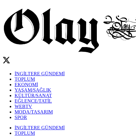
İNGİLTERE GÜNDEMİ
TOPLUM
EKONOMİ
YAŞAM/SAĞLIK
KÜLTÜR/SANAT
EĞLENCE/TATİL
WEBTV
MODA/TASARIM
SPOR
İNGİLTERE GÜNDEMİ
TOPLUM