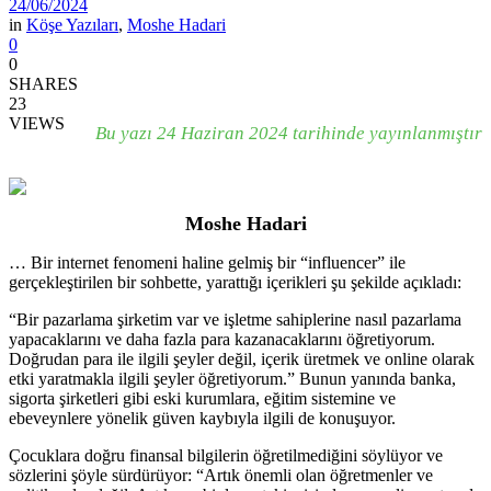
24/06/2024
in
Köşe Yazıları
,
Moshe Hadari
0
0
SHARES
23
VIEWS
Bu yazı 24 Haziran 2024 tarihinde yayınlanmıştır
Moshe Hadari
… Bir internet fenomeni haline gelmiş bir “influencer” ile
gerçekleştirilen bir sohbette, yarattığı içerikleri şu şekilde açıkladı:
“Bir pazarlama şirketim var ve işletme sahiplerine nasıl pazarlama
yapacaklarını ve daha fazla para kazanacaklarını öğretiyorum.
Doğrudan para ile ilgili şeyler değil, içerik üretmek ve online olarak
etki yaratmakla ilgili şeyler öğretiyorum.” Bunun yanında banka,
sigorta şirketleri gibi eski kurumlara, eğitim sistemine ve
ebeveynlere yönelik güven kaybıyla ilgili de konuşuyor.
Çocuklara doğru finansal bilgilerin öğretilmediğini söylüyor ve
sözlerini şöyle sürdürüyor: “Artık önemli olan öğretmenler ve