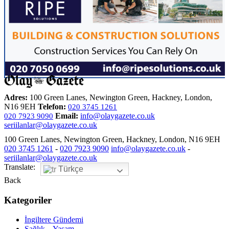
Adres:
100 Green Lanes, Newington Green, Hackney, London,
N16 9EH
Telefon:
020 3745 1261
Email:
info@olaygazete.co.uk
020 7923 9090
seriilanlar@olaygazete.co.uk
100 Green Lanes, Newington Green, Hackney, London, N16 9EH
020 3745 1261
-
020 7923 9090
info@olaygazete.co.uk
-
seriilanlar@olaygazete.co.uk
Translate:
Türkçe
Back
Kategoriler
İngiltere Gündemi
Sağlık – Yaşam