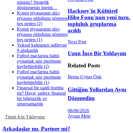
misiniz? Stratejik
düşünmenin önemi…
Hackney'in Kültürel
Konut piyasasının alıcı
Hibe Fonu'nun yeni turu,
piyasası olduğunu gösteren
topluluk gruplarına
beş neden (2)
Konut piyasasının alıcı
açıldı
piyasası olduğunu gösteren
beş neden (1)
Next Post
Yoksul kalmanızı sağlayan
9 alışkanlık
Uzun İnce Bir Yoldayım
Futbol maçlarına bahis
oynamak size mortgage
Related
Posts
kaybettirebilir (2)
Futbol maçlarına bahis
Berna Uytun Önk
oynamak size mortgage
kaybettirebilir (1)
Finansal bir saatli bomba
Gittiğim Yollardan Aynı
mı? Hayır, sadece finansal
Dönmedim
bir bilgisizlik ve
umursamazlık
08/08/2026
Aysun Mete
Tümü İçin Tıklayınız
Arkadaşlar mı, Partner mi?