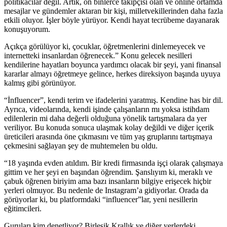
politikacılar değil. Artık, on binlerce takipçisi olan ve online ortamda
mesajlar ve gündemler aktaran bir kişi, milletvekillerinden daha fazla
etkili oluyor. İşler böyle yürüyor. Kendi hayat tecrübeme dayanarak
konuşuyorum.
Açıkça görülüyor ki, çocuklar, öğretmenlerini dinlemeyecek ve
internetteki insanlardan öğrenecek.” Konu gelecek nesilleri
kendilerine hayatları boyunca yardımcı olacak bir şeyi, yani finansal
kararlar almayı öğretmeye gelince, herkes direksiyon başında uyuya
kalmış gibi görünüyor.
“İnfluencer”, kendi terim ve ifadelerini yaratmış. Kendine has bir dil.
Ayrıca, videolarında, kendi işinde çalışanların mı yoksa istihdam
edilenlerin mi daha değerli olduğuna yönelik tartışmalara da yer
veriliyor. Bu konuda sonuca ulaşmak kolay değildi ve diğer içerik
üreticileri arasında öne çıkmasını ve tüm yaş gruplarını tartışmaya
çekmesini sağlayan şey de muhtemelen bu oldu.
“18 yaşında evden atıldım. Bir kredi firmasında işçi olarak çalışmaya
gittim ve her şeyi en başından öğrendim. Şanslıyım ki, meraklı ve
çabuk öğrenen biriyim ama bazı insanların bilgiye erişecek hiçbir
yerleri olmuyor. Bu nedenle de Instagram’a gidiyorlar. Orada da
görüyorlar ki, bu platformdaki “influencer”lar, yeni nesillerin
eğitimcileri.
Guruları kim denetliyor? Birleşik Krallık ve diğer yerlerdeki