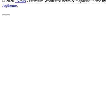
© 2026
JNews
- Premium WordPress news & magazine theme by
Jegtheme
.