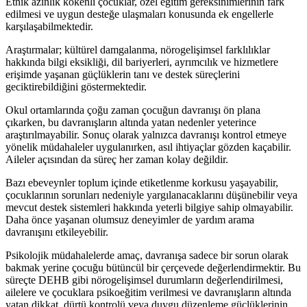
Etnik azınlık kökenli çocuklar, özel eğitim gereksinimlerinin fark
edilmesi ve uygun desteğe ulaşmaları konusunda ek engellerle
karşılaşabilmektedir.
Araştırmalar; kültürel damgalanma, nörogelişimsel farklılıklar
hakkında bilgi eksikliği, dil bariyerleri, ayrımcılık ve hizmetlere
erişimde yaşanan güçlüklerin tanı ve destek süreçlerini
geciktirebildiğini göstermektedir.
Okul ortamlarında çoğu zaman çocuğun davranışı ön plana
çıkarken, bu davranışların altında yatan nedenler yeterince
araştırılmayabilir. Sonuç olarak yalnızca davranışı kontrol etmeye
yönelik müdahaleler uygulanırken, asıl ihtiyaçlar gözden kaçabilir.
Aileler açısından da süreç her zaman kolay değildir.
Bazı ebeveynler toplum içinde etiketlenme korkusu yaşayabilir,
çocuklarının sorunları nedeniyle yargılanacaklarını düşünebilir veya
mevcut destek sistemleri hakkında yeterli bilgiye sahip olmayabilir.
Daha önce yaşanan olumsuz deneyimler de yardım arama
davranışını etkileyebilir.
Psikolojik müdahalelerde amaç, davranışa sadece bir sorun olarak
bakmak yerine çocuğu bütüncül bir çerçevede değerlendirmektir. Bu
süreçte DEHB gibi nörogelişimsel durumların değerlendirilmesi,
ailelere ve çocuklara psikoeğitim verilmesi ve davranışların altında
yatan dikkat, dürtü kontrolü veya duygu düzenleme güçlüklerinin