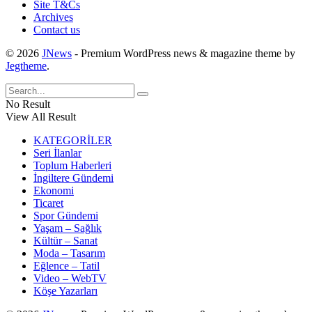
Site T&Cs
Archives
Contact us
© 2026
JNews
- Premium WordPress news & magazine theme by
Jegtheme
.
No Result
View All Result
KATEGORİLER
Seri İlanlar
Toplum Haberleri
İngiltere Gündemi
Ekonomi
Ticaret
Spor Gündemi
Yaşam – Sağlık
Kültür – Sanat
Moda – Tasarım
Eğlence – Tatil
Video – WebTV
Köşe Yazarları