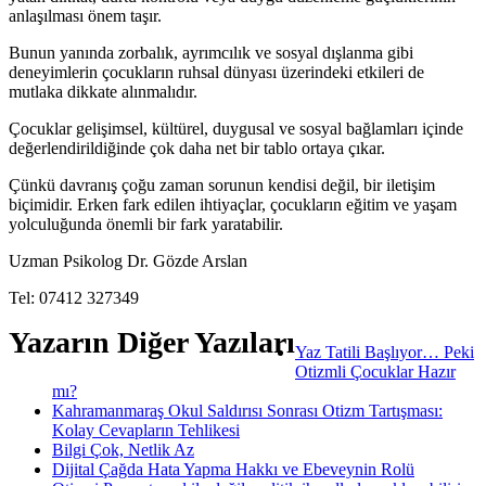
anlaşılması önem taşır.
Bunun yanında zorbalık, ayrımcılık ve sosyal dışlanma gibi
deneyimlerin çocukların ruhsal dünyası üzerindeki etkileri de
mutlaka dikkate alınmalıdır.
Çocuklar gelişimsel, kültürel, duygusal ve sosyal bağlamları içinde
değerlendirildiğinde çok daha net bir tablo ortaya çıkar.
Çünkü davranış çoğu zaman sorunun kendisi değil, bir iletişim
biçimidir. Erken fark edilen ihtiyaçlar, çocukların eğitim ve yaşam
yolculuğunda önemli bir fark yaratabilir.
Uzman Psikolog Dr. Gözde Arslan
Tel: 07412 327349
Yazarın Diğer Yazıları
Yaz Tatili Başlıyor… Peki
Otizmli Çocuklar Hazır
mı?
Kahramanmaraş Okul Saldırısı Sonrası Otizm Tartışması:
Kolay Cevapların Tehlikesi
Bilgi Çok, Netlik Az
Dijital Çağda Hata Yapma Hakkı ve Ebeveynin Rolü