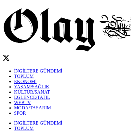
İNGİLTERE GÜNDEMİ
TOPLUM
EKONOMİ
YAŞAM/SAĞLIK
KÜLTÜR/SANAT
EĞLENCE/TATİL
WEBTV
MODA/TASARIM
SPOR
İNGİLTERE GÜNDEMİ
TOPLUM