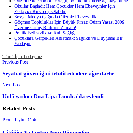
Otizmi Paracetamol ile değil, politik ihmallerle açıklayabiliriz
Okullar Başladı: Hem Çocuklar Hem Ebeveynler İçin
Zorlayıcı Bir Geçiş Olabilir
Sosyal Medya Çağında Otizmle Ebeveynlik
Göçmen Topluluklar İçin Büyük Fırsat: Otizm Yasası 2009
Üzerine Görüş Bildirme Zamanı!
Politik Belirsizlik ve Ruh Sağlığı
Çocuklara Gerçekleri Anlatmak: Sağlıklı ve Duygusal Bir
Yaklaşım
Tümü İçin Tıklayınız
Previous Post
Seyahat güvenliğini tehdit edenlere ağır darbe
Next Post
Ünlü şarkıcı Dua Lipa Londra'da evlendi
Related
Posts
Berna Uytun Önk
Gittiğim Yollardan Aynı Dönmedim