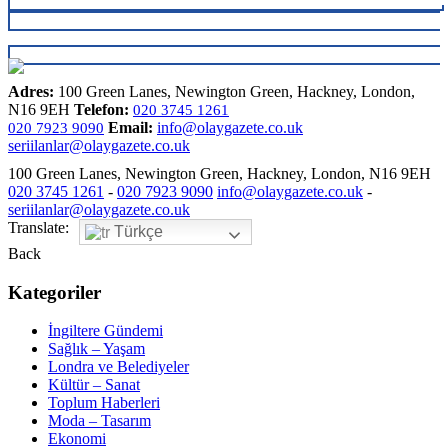
Adres:
100 Green Lanes, Newington Green, Hackney, London,
N16 9EH
Telefon:
020 3745 1261
Email:
info@olaygazete.co.uk
020 7923 9090
seriilanlar@olaygazete.co.uk
100 Green Lanes, Newington Green, Hackney, London, N16 9EH
020 3745 1261
-
020 7923 9090
info@olaygazete.co.uk
-
seriilanlar@olaygazete.co.uk
Translate:
Türkçe
Back
Kategoriler
İngiltere Gündemi
Sağlık – Yaşam
Londra ve Belediyeler
Kültür – Sanat
Toplum Haberleri
Moda – Tasarım
Ekonomi