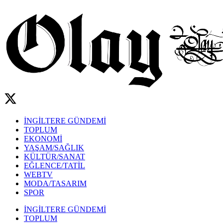
İNGİLTERE GÜNDEMİ
TOPLUM
EKONOMİ
YAŞAM/SAĞLIK
KÜLTÜR/SANAT
EĞLENCE/TATİL
WEBTV
MODA/TASARIM
SPOR
İNGİLTERE GÜNDEMİ
TOPLUM