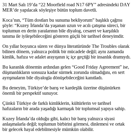
31 Mart Salı 19’da “22 Moorfield road N17 6PY” adresindeki DAY
MER’de yapılacak söyleşiye bütün toplum davetli.
Koca’nın, “Tüm dostları bu sunuma bekliyorum” başlıklı çağrısı
şöyle: “Kuzey İrlanda’da yaşanan uzun ve acılı çatışma süreci, bir
toplumun en derin yaralarının bile diyalog, cesaret ve karşılıklı
tanıma ile iyileşebileceğini gösteren güçlü bir tarihsel deneyimdir.
On yıllar boyunca süren ve dünya literatüründe The Troubles olarak
bilinen dönem, yalnızca politik bir mücadele değil; aynı zamanda
kimlik, hafıza ve adalet arayışının iç içe geçtiği bir insanlık dramıydı.
Bu karanlık dönemin ardından gelen “Good Friday Agreement” ise,
düşmanlıkların sonsuza kadar sürmek zorunda olmadığını, en sert
ayrışmaların bile diyalogla dönüşebileceğini kanıtladı.
Bu deneyim, Türkiye’de barış ve kardeşlik üzerine düşünürken
önemli bir perspektif sunuyor.
Çünkü Türkiye de farklı kimliklerin, kültürlerin ve tarihsel
hafızaların bir arada yaşadığı karmaşık bir toplumsal yapıya sahip.
Kuzey İrlanda’da olduğu gibi, kalıcı bir barış yalnızca siyasi
anlaşmalarla değil; toplumun birbirini görmesi, dinlemesi ve ortak
bir gelecek hayal edebilmesiyle mümkün olabilir.