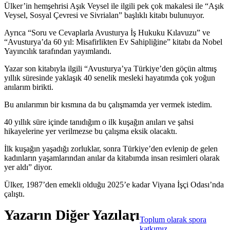
Ülker’in hemşehrisi Aşık Veysel ile ilgili pek çok makalesi ile “Aşık
Veysel, Sosyal Çevresi ve Sivrialan” başlıklı kitabı bulunuyor.
Ayrıca “Soru ve Cevaplarla Avusturya İş Hukuku Kılavuzu” ve
“Avusturya’da 60 yıl: Misafirlikten Ev Sahipliğine” kitabı da Nobel
Yayıncılık tarafından yayımlandı.
Yazar son kitabıyla ilgili “Avusturya’ya Türkiye’den göçün altmış
yıllık süresinde yaklaşık 40 senelik mesleki hayatımda çok yoğun
anılarım birikti.
Bu anılarımın bir kısmına da bu çalışmamda yer vermek istedim.
40 yıllık süre içinde tanıdığım o ilk kuşağın anıları ve şahsi
hikayelerine yer verilmezse bu çalışma eksik olacaktı.
İlk kuşağın yaşadığı zorluklar, sonra Türkiye’den evlenip de gelen
kadınların yaşamlarından anılar da kitabımda insan resimleri olarak
yer aldı” diyor.
Ülker, 1987’den emekli olduğu 2025’e kadar Viyana İşçi Odası’nda
çalıştı.
Yazarın Diğer Yazıları
Toplum olarak spora
katkımız