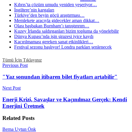
Kıbrıs’ta çözüm umudu yeniden yeşeriyor…
İngiltere’nin kargaları
Türkiye’den beyin göçü araştırması…
Memlekete aracıyla gidecekler aman dikkat…
Olası başbakan Burnham’ı tanıştırırım…
Kuzey İrlanda saldırganları bizim topluma da yönelebilir
Dünya Kupası’nda işin şirazesi iyice kaydı
Kaçırılmaması gereken sanat etkinlikleri…
Festival sezonu başlıyor! Londra parkları şenlenecek
Tümü İçin Tıklayınız
Previous Post
"Yaz sonundan itibaren bilet fiyatları artabilir"
Next Post
Enerji Krizi, Savaşlar ve Kaçınılmaz Gerçek: Kendi
Enerjini Üretmek
Related
Posts
Berna Uytun Önk