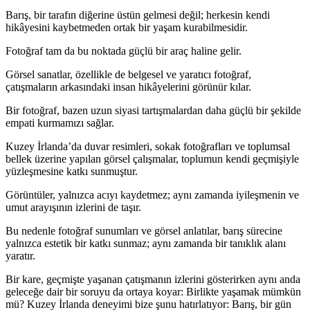
Barış, bir tarafın diğerine üstün gelmesi değil; herkesin kendi
hikâyesini kaybetmeden ortak bir yaşam kurabilmesidir.
Fotoğraf tam da bu noktada güçlü bir araç haline gelir.
Görsel sanatlar, özellikle de belgesel ve yaratıcı fotoğraf,
çatışmaların arkasındaki insan hikâyelerini görünür kılar.
Bir fotoğraf, bazen uzun siyasi tartışmalardan daha güçlü bir şekilde
empati kurmamızı sağlar.
Kuzey İrlanda’da duvar resimleri, sokak fotoğrafları ve toplumsal
bellek üzerine yapılan görsel çalışmalar, toplumun kendi geçmişiyle
yüzleşmesine katkı sunmuştur.
Görüntüler, yalnızca acıyı kaydetmez; aynı zamanda iyileşmenin ve
umut arayışının izlerini de taşır.
Bu nedenle fotoğraf sunumları ve görsel anlatılar, barış sürecine
yalnızca estetik bir katkı sunmaz; aynı zamanda bir tanıklık alanı
yaratır.
Bir kare, geçmişte yaşanan çatışmanın izlerini gösterirken aynı anda
geleceğe dair bir soruyu da ortaya koyar: Birlikte yaşamak mümkün
mü? Kuzey İrlanda deneyimi bize şunu hatırlatıyor: Barış, bir gün