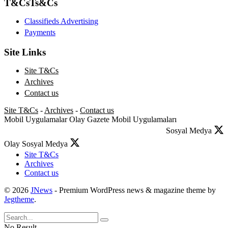
T&Cs
Ts&Cs
Classifieds Advertising
Payments
Site Links
Site T&Cs
Archives
Contact us
Site T&Cs
-
Archives
-
Contact us
Mobil Uygulamalar
Olay Gazete Mobil Uygulamaları
Sosyal Medya
Olay Sosyal Medya
Site T&Cs
Archives
Contact us
© 2026
JNews
- Premium WordPress news & magazine theme by
Jegtheme
.
No Result