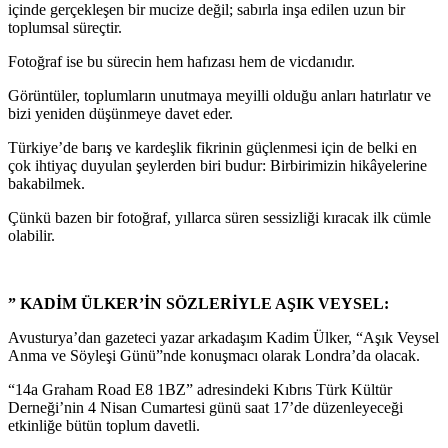
içinde gerçekleşen bir mucize değil; sabırla inşa edilen uzun bir
toplumsal süreçtir.
Fotoğraf ise bu sürecin hem hafızası hem de vicdanıdır.
Görüntüler, toplumların unutmaya meyilli olduğu anları hatırlatır ve
bizi yeniden düşünmeye davet eder.
Türkiye’de barış ve kardeşlik fikrinin güçlenmesi için de belki en
çok ihtiyaç duyulan şeylerden biri budur: Birbirimizin hikâyelerine
bakabilmek.
Çünkü bazen bir fotoğraf, yıllarca süren sessizliği kıracak ilk cümle
olabilir.
” KADİM ÜLKER’İN SÖZLERİYLE AŞIK VEYSEL:
Avusturya’dan gazeteci yazar arkadaşım Kadim Ülker, “Aşık Veysel
Anma ve Söyleşi Günü”nde konuşmacı olarak Londra’da olacak.
“14a Graham Road E8 1BZ” adresindeki Kıbrıs Türk Kültür
Derneği’nin 4 Nisan Cumartesi günü saat 17’de düzenleyeceği
etkinliğe bütün toplum davetli.