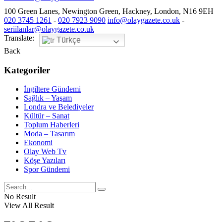
100 Green Lanes, Newington Green, Hackney, London, N16 9EH
020 3745 1261
-
020 7923 9090
info@olaygazete.co.uk
-
seriilanlar@olaygazete.co.uk
Translate:
Türkçe
Back
Kategoriler
İngiltere Gündemi
Sağlık – Yaşam
Londra ve Belediyeler
Kültür – Sanat
Toplum Haberleri
Moda – Tasarım
Ekonomi
Olay Web Tv
Köşe Yazıları
Spor Gündemi
No Result
View All Result