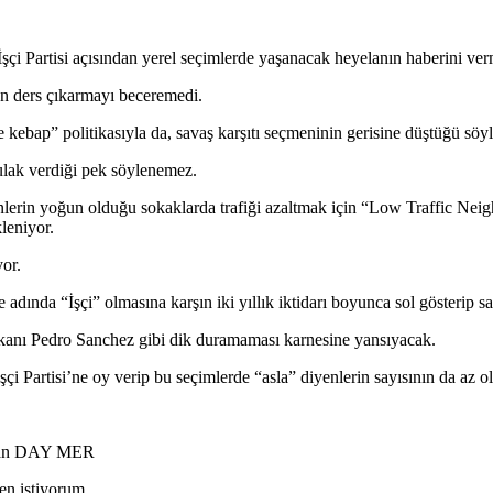
çi Partisi açısından yerel seçimlerde yaşanacak heyelanın haberini verm
den ders çıkarmayı beceremedi.
e kebap” politikasıyla da, savaş karşıtı seçmeninin gerisine düştüğü söyl
kulak verdiği pek söylenemez.
enlerin yoğun olduğu sokaklarda trafiği azaltmak için “Low Traffic N
leniyor.
yor.
 adında “İşçi” olmasına karşın iki yıllık iktidarı boyunca sol gösterip s
bakanı Pedro Sanchez gibi dik duramaması karnesine yansıyacak.
i Partisi’ne oy verip bu seçimlerde “asla” diyenlerin sayısının da az o
ardan DAY MER
n istiyorum.