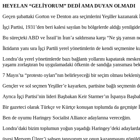
HEYELAN “GELİYORUM” DEDİ AMA DUYAN OLMADI
Geçen şubattaki Gorton ve Denton ara seçimlerini Yeşiller kazanarak İş
İşçi Partisi, 1931’den beri kalesi sayılan bu bölgelerde aldığı yenilgi
Bu süreçteki ABD ve İsrail’in İran’a saldırısına karşı “Ne şiş yansın n
İktidarın yanı sıra İşçi Partili yerel yönetimlerin de kendi seçmenine 
Londra’da yerel yönetimlerde bazı bağlantı yollarını kapatarak mesk
yaşamı zorlaştıran bu uygulamadaki öfkenin de sandığa yansıması bek
7 Mayıs’ta “protesto oyları”nın belirleyeceği bir seçim olması bekleni
Gençler ve sol seçmen Yeşiller’e kayarken, partisine bağlı seçmenin de
Ayrıca İşçi Partisi’nin lideri Başbakan Keir Starmer’ın İspanya Baş
Bir gazeteci olarak Türkçe ve Kürtçe konuşan toplumda da geçmişte İşç
Ben de oyumu Haringey Socialist Alliance adaylarına vereceğim.
Londra’daki bizim toplumun yoğun yaşadığı Haringey’deki adayl
üyesi Meryem Ülger’i şahsen tanıyorum ve onun kazanmasını gönülde