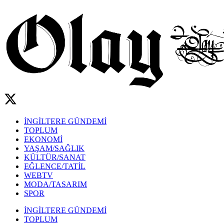
İNGİLTERE GÜNDEMİ
TOPLUM
EKONOMİ
YAŞAM/SAĞLIK
KÜLTÜR/SANAT
EĞLENCE/TATİL
WEBTV
MODA/TASARIM
SPOR
İNGİLTERE GÜNDEMİ
TOPLUM