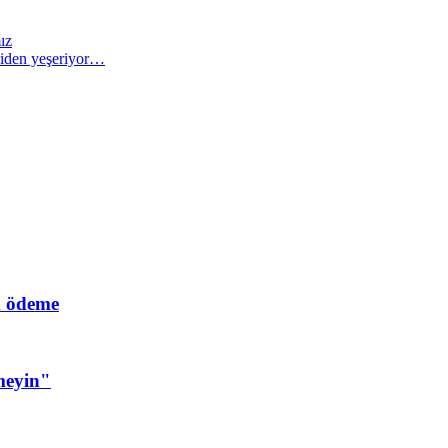
ız
iden yeşeriyor…
ik ödeme
meyin"