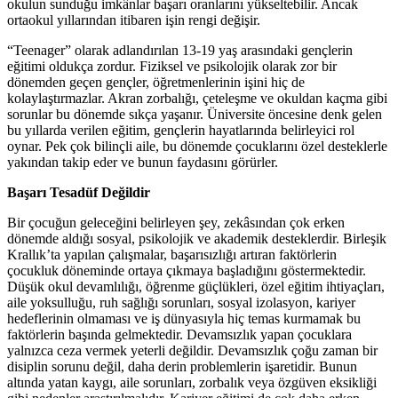
okulun sunduğu imkânlar başarı oranlarını yükseltebilir. Ancak
ortaokul yıllarından itibaren işin rengi değişir.
“Teenager” olarak adlandırılan 13-19 yaş arasındaki gençlerin
eğitimi oldukça zordur. Fiziksel ve psikolojik olarak zor bir
dönemden geçen gençler, öğretmenlerinin işini hiç de
kolaylaştırmazlar. Akran zorbalığı, çeteleşme ve okuldan kaçma gibi
sorunlar bu dönemde sıkça yaşanır. Üniversite öncesine denk gelen
bu yıllarda verilen eğitim, gençlerin hayatlarında belirleyici rol
oynar. Pek çok bilinçli aile, bu dönemde çocuklarını özel desteklerle
yakından takip eder ve bunun faydasını görürler.
Başarı Tesadüf Değildir
Bir çocuğun geleceğini belirleyen şey, zekâsından çok erken
dönemde aldığı sosyal, psikolojik ve akademik desteklerdir. Birleşik
Krallık’ta yapılan çalışmalar, başarısızlığı artıran faktörlerin
çocukluk döneminde ortaya çıkmaya başladığını göstermektedir.
Düşük okul devamlılığı, öğrenme güçlükleri, özel eğitim ihtiyaçları,
aile yoksulluğu, ruh sağlığı sorunları, sosyal izolasyon, kariyer
hedeflerinin olmaması ve iş dünyasıyla hiç temas kurmamak bu
faktörlerin başında gelmektedir. Devamsızlık yapan çocuklara
yalnızca ceza vermek yeterli değildir. Devamsızlık çoğu zaman bir
disiplin sorunu değil, daha derin problemlerin işaretidir. Bunun
altında yatan kaygı, aile sorunları, zorbalık veya özgüven eksikliği