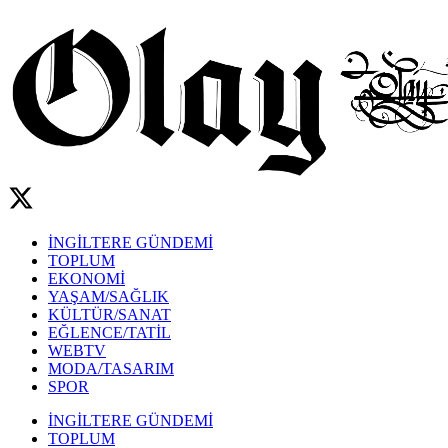
İNGİLTERE GÜNDEMİ
TOPLUM
EKONOMİ
YAŞAM/SAĞLIK
KÜLTÜR/SANAT
EĞLENCE/TATİL
WEBTV
MODA/TASARIM
SPOR
İNGİLTERE GÜNDEMİ
TOPLUM