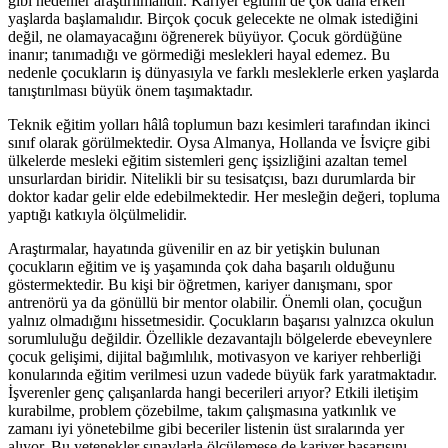
gibi nedenler araştırılmalıdır. Kariyer eğitimi de çok daha erken
yaşlarda başlamalıdır. Birçok çocuk gelecekte ne olmak istediğini
değil, ne olamayacağını öğrenerek büyüyor. Çocuk gördüğüne
inanır; tanımadığı ve görmediği meslekleri hayal edemez. Bu
nedenle çocukların iş dünyasıyla ve farklı mesleklerle erken yaşlarda
tanıştırılması büyük önem taşımaktadır.
Teknik eğitim yolları hâlâ toplumun bazı kesimleri tarafından ikinci
sınıf olarak görülmektedir. Oysa Almanya, Hollanda ve İsviçre gibi
ülkelerde mesleki eğitim sistemleri genç işsizliğini azaltan temel
unsurlardan biridir. Nitelikli bir su tesisatçısı, bazı durumlarda bir
doktor kadar gelir elde edebilmektedir. Her mesleğin değeri, topluma
yaptığı katkıyla ölçülmelidir.
Araştırmalar, hayatında güvenilir en az bir yetişkin bulunan
çocukların eğitim ve iş yaşamında çok daha başarılı olduğunu
göstermektedir. Bu kişi bir öğretmen, kariyer danışmanı, spor
antrenörü ya da gönüllü bir mentor olabilir. Önemli olan, çocuğun
yalnız olmadığını hissetmesidir. Çocukların başarısı yalnızca okulun
sorumluluğu değildir. Özellikle dezavantajlı bölgelerde ebeveynlere
çocuk gelişimi, dijital bağımlılık, motivasyon ve kariyer rehberliği
konularında eğitim verilmesi uzun vadede büyük fark yaratmaktadır.
İşverenler genç çalışanlarda hangi becerileri arıyor? Etkili iletişim
kurabilme, problem çözebilme, takım çalışmasına yatkınlık ve
zamanı iyi yönetebilme gibi beceriler listenin üst sıralarında yer
alıyor. Bu yetenekler sınavlarla ölçülemese de kariyer başarısını