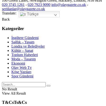
100 Green Lanes, Newington Green, Hackney, London, N16 9EH
020 3745 1261
-
020 7923 9090
info@olaygazete.co.uk
-
seriilanlar@olaygazete.co.uk
Translate:
Türkçe
Back
Kategoriler
İngiltere Gündemi
Sağlık – Yaşam
Londra ve Belediyeler
Kültür – Sanat
Toplum Haberleri
Moda – Tasarım
Ekonomi
Olay Web Tv
Köşe Yazıları
Spor Gündemi
No Result
View All Result
T&Cs
Ts&Cs