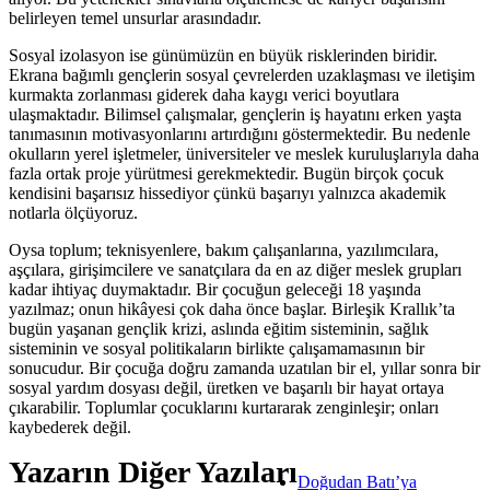
belirleyen temel unsurlar arasındadır.
Sosyal izolasyon ise günümüzün en büyük risklerinden biridir.
Ekrana bağımlı gençlerin sosyal çevrelerden uzaklaşması ve iletişim
kurmakta zorlanması giderek daha kaygı verici boyutlara
ulaşmaktadır. Bilimsel çalışmalar, gençlerin iş hayatını erken yaşta
tanımasının motivasyonlarını artırdığını göstermektedir. Bu nedenle
okulların yerel işletmeler, üniversiteler ve meslek kuruluşlarıyla daha
fazla ortak proje yürütmesi gerekmektedir. Bugün birçok çocuk
kendisini başarısız hissediyor çünkü başarıyı yalnızca akademik
notlarla ölçüyoruz.
Oysa toplum; teknisyenlere, bakım çalışanlarına, yazılımcılara,
aşçılara, girişimcilere ve sanatçılara da en az diğer meslek grupları
kadar ihtiyaç duymaktadır. Bir çocuğun geleceği 18 yaşında
yazılmaz; onun hikâyesi çok daha önce başlar. Birleşik Krallık’ta
bugün yaşanan gençlik krizi, aslında eğitim sisteminin, sağlık
sisteminin ve sosyal politikaların birlikte çalışamamasının bir
sonucudur. Bir çocuğa doğru zamanda uzatılan bir el, yıllar sonra bir
sosyal yardım dosyası değil, üretken ve başarılı bir hayat ortaya
çıkarabilir. Toplumlar çocuklarını kurtararak zenginleşir; onları
kaybederek değil.
Yazarın Diğer Yazıları
Doğudan Batı’ya