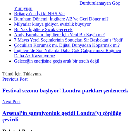
Durdurulamayan Göç
Yürüyüşü
Britanya’da İyi ki NHS Var
Burnham Dönemi: İngiltere AB’ye Geri Döner mi?
Milyarlar kiraya gidiyor, evsizlik büyüyor
Bu Yaz İngiltere Sıcak Geçecek
Andy Burnham, İngiltere İçin Yeni Bir Sayfa mı?
7 Mayıs Yerel Seçimlerinin Sonuçları Sir Başbakan’ı ‘Yedi’
Çocukları Korumak mı, Dijital Dünyadan Koparmak mı?
İngiltere’de Son Yıllarda Daha Çok Çalışmamıza Rağmen
Daha Az Kazanıyoruz
Geleceğin enerjisine geçiş artık bir tercih değil
Tümü İçin Tıklayınız
Previous Post
Festival sezonu başlıyor! Londra parkları şenlenecek
Next Post
Arsenal’in şampiyonluk geçidi Londra’yı çöplüğe
çevirdi