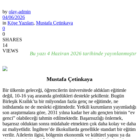
by
olay-admin
04/06/2026
in
Köşe Yazıları
,
Mustafa Çetinkaya
0
0
SHARES
14
VIEWS
Bu yazı 4 Haziran 2026 tarihinde yayınlanmıştır
Mustafa Çetinkaya
Bir ülkenin geleceği, öğrencilerin üniversitede aldıkları eğitimle
değil, 10-16 yaş arasında gördükleri destekle şekillenir. Bugün
Birleşik Krallık’ta bir milyondan fazla genç ne eğitimde, ne
istihdamda ne de mesleki eğitimdedir. Yetkili kurumların yayımladığı
son araştırmalara göre, 2031 yılına kadar her altı gençten birinin “ev
genci” olabileceği tahmin edilmektedir. Başarısızlığı önlemek,
başarısız olduktan sonra müdahale etmekten çok daha kolay ve daha
az maliyetlidir. İngiltere’de ilkokullarda genellikle standart bir eğitim
verilir. Ailelerin ilgisi, bölgenin ekonomik ve kültürel yapısı ya da