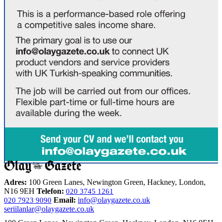
Adres:
100 Green Lanes, Newington Green, Hackney, London,
N16 9EH
Telefon:
020 3745 1261
Email:
info@olaygazete.co.uk
020 7923 9090
seriilanlar@olaygazete.co.uk