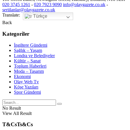
020 3745 1261
-
020 7923 9090
info@olaygazete.co.uk
-
seriilanlar@olaygazete.co.uk
Translate:
Türkçe
Back
Kategoriler
İngiltere Gündemi
Sağlık – Yaşam
Londra ve Belediyeler
Kültür – Sanat
Toplum Haberleri
Moda – Tasarım
Ekonomi
Olay Web Tv
Köşe Yazıları
Spor Gündemi
No Result
View All Result
T&Cs
Ts&Cs