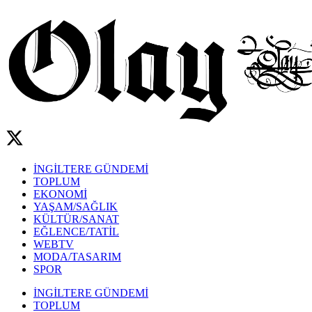
İNGİLTERE GÜNDEMİ
TOPLUM
EKONOMİ
YAŞAM/SAĞLIK
KÜLTÜR/SANAT
EĞLENCE/TATİL
WEBTV
MODA/TASARIM
SPOR
İNGİLTERE GÜNDEMİ
TOPLUM