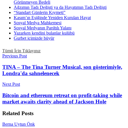
Görünmeyen Bedeli
Ağzımın Tadı Değişti ya da Hayatımın Tadı Değişti
“Standart Günlerin Kıymeti”
Kasım’ın Eşiğinde Yeniden Kurulan Hayat
Sosyal Medya Mahkemesi
Sosyal Medyanın Parıltılı Yalanı
Yazarken kendini bulanlar kulübü
Gurbet içimizde büyür
Tümü İçin Tıklayınız
Previous Post
TINA – The Tina Turner Musical, son gösterimiyle,
Londra'da sahnelenecek
Next Post
Bitcoin and ethereum retreat on profit-taking while
market awaits clarity ahead of Jackson Hole
Related
Posts
Berna Uytun Önk