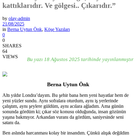
kattıklarıdır. Ve gölgesi.. Çıkarıdır.”
by
olay-admin
21/08/2025
in
Berna Uytun Önk
,
Köşe Yazıları
0
0
SHARES
64
VIEWS
Bu yazı 18 Ağustos 2025 tarihinde yayınlanmıştır
Berna Uytun Önk
Altı yıldır Londra’dayım. Bu şehir bana hem yeni hayatlar hem de
yeni yüzler sundu. Aynı sofralara oturdum, aynı iş yerlerinde
çalıştım, aynı şeylere güldüm, aynı acılara ağladım. Ama günün
sonunda gördüm ki; çıkar söz konusu olduğunda, insan gözünün
yaşına bakmıyor. Arkandan vuranı da gördüm, saniyesinde seni
satanı da.
Ben aslında harcanması kolay bir insandım. Çünkü alışık değildim