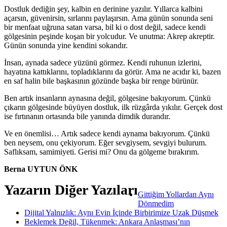
Dostluk dediğin şey, kalbin en derinine yazılır. Yıllarca kalbini
açarsın, güvenirsin, sırlarını paylaşırsın. Ama günün sonunda seni
bir menfaat uğruna satan varsa, bil ki o dost değil, sadece kendi
gölgesinin peşinde koşan bir yolcudur. Ve unutma: Akrep akreptir.
Günün sonunda yine kendini sokandır.
İnsan, aynada sadece yüzünü görmez. Kendi ruhunun izlerini,
hayatına kattıklarını, topladıklarını da görür. Ama ne acıdır ki, bazen
en saf halin bile başkasının gözünde başka bir renge bürünür.
Ben artık insanların aynasına değil, gölgesine bakıyorum. Çünkü
çıkarın gölgesinde büyüyen dostluk, ilk rüzgârda yıkılır. Gerçek dost
ise fırtınanın ortasında bile yanında dimdik durandır.
Ve en önemlisi… Artık sadece kendi aynama bakıyorum. Çünkü
ben neysem, onu çekiyorum. Eğer sevgiysem, sevgiyi bulurum.
Saflıksam, samimiyeti. Gerisi mi? Onu da gölgeme bırakırım.
Berna UYTUN ÖNK
Yazarın Diğer Yazıları
Gittiğim Yollardan Aynı
Dönmedim
Dijital Yalnızlık: Aynı Evin İçinde Birbirimize Uzak Düşmek
Beklemek Değil, Tükenmek: Ankara Anlaşması’nın