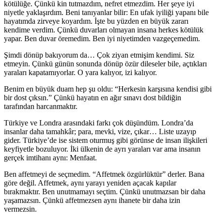
kötülüğe. Çünkü kin tutmazdım, nefret etmezdim. Her şeye iyi
niyetle yaklaşırdım. Beni tanıyanlar bilir: En ufak iyiliği yapanı bile
hayatımda zirveye koyardım. İşte bu yüzden en büyük zararı
kendime verdim. Çünkü duvarları olmayan insana herkes kötülük
yapar. Ben duvar öremedim. Ben iyi niyetimden vazgeçemedim.
Şimdi dönüp bakıyorum da… Çok ziyan etmişim kendimi. Siz
etmeyin. Çünkü günün sonunda dönüp özür dileseler bile, açtıkları
yaraları kapatamıyorlar. O yara kalıyor, izi kalıyor.
Benim en büyük duam hep şu oldu: “Herkesin karşısına kendisi gibi
bir dost çıksın.” Çünkü hayatın en ağır sınavı dost bildiğin
tarafından harcanmaktır.
Türkiye ve Londra arasındaki farkı çok düşündüm. Londra’da
insanlar daha tamahkâr; para, mevki, vize, çıkar… Liste uzayıp
gider. Türkiye’de ise sistem oturmuş gibi görünse de insan ilişkileri
keyfiyetle bozuluyor. İki ülkenin de ayrı yaraları var ama insanın
gerçek imtihanı aynı: Menfaat.
Ben affetmeyi de seçmedim. “Affetmek özgürlüktür” derler. Bana
göre değil. Affetmek, aynı yarayı yeniden açacak kapılar
bırakmaktır. Ben unutmamayı seçtim. Çünkü unutmazsan bir daha
yaşamazsın. Çünkü affetmezsen aynı ihanete bir daha izin
vermezsin.