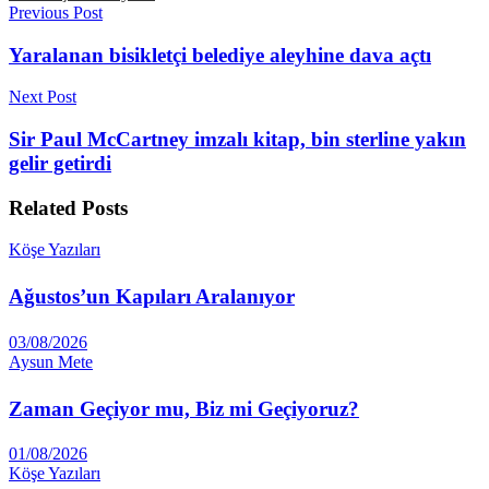
Previous Post
Yaralanan bisikletçi belediye aleyhine dava açtı
Next Post
Sir Paul McCartney imzalı kitap, bin sterline yakın
gelir getirdi
Related
Posts
Köşe Yazıları
Ağustos’un Kapıları Aralanıyor
03/08/2026
Aysun Mete
Zaman Geçiyor mu, Biz mi Geçiyoruz?
01/08/2026
Köşe Yazıları