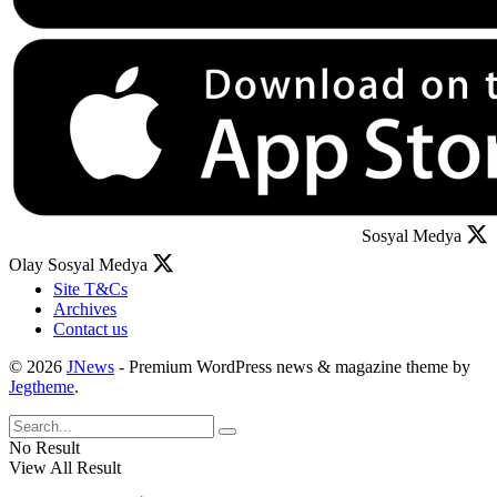
Sosyal Medya
Olay Sosyal Medya
Site T&Cs
Archives
Contact us
© 2026
JNews
- Premium WordPress news & magazine theme by
Jegtheme
.
No Result
View All Result