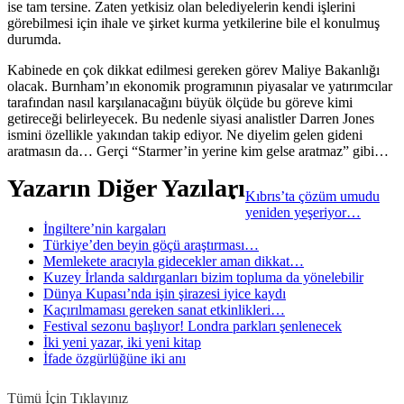
ise tam tersine. Zaten yetkisiz olan belediyelerin kendi işlerini
görebilmesi için ihale ve şirket kurma yetkilerine bile el konulmuş
durumda.
Kabinede en çok dikkat edilmesi gereken görev Maliye Bakanlığı
olacak. Burnham’ın ekonomik programının piyasalar ve yatırımcılar
tarafından nasıl karşılanacağını büyük ölçüde bu göreve kimi
getireceği belirleyecek. Bu nedenle siyasi analistler Darren Jones
ismini özellikle yakından takip ediyor. Ne diyelim gelen gideni
aratmasın da… Gerçi “Starmer’in yerine kim gelse aratmaz” gibi…
Yazarın Diğer Yazıları
Kıbrıs’ta çözüm umudu
yeniden yeşeriyor…
İngiltere’nin kargaları
Türkiye’den beyin göçü araştırması…
Memlekete aracıyla gidecekler aman dikkat…
Kuzey İrlanda saldırganları bizim topluma da yönelebilir
Dünya Kupası’nda işin şirazesi iyice kaydı
Kaçırılmaması gereken sanat etkinlikleri…
Festival sezonu başlıyor! Londra parkları şenlenecek
İki yeni yazar, iki yeni kitap
İfade özgürlüğüne iki anı
Tümü İçin Tıklayınız