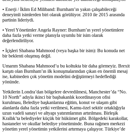
• Enerji / İklim Ed Miliband: Burnham’ın yakın çalışabileceği
deneyimli isimlerden biri olarak görülüyor. 2010 ile 2015 arasında
partinin lideriydi.
• Yerel Yönetimler Angela Rayner: Burnham’ın yerel yönetimlere
daha fazla yetki verme planıyla uyumlu bir isim olarak
değerlendiriliyor.
• İçişleri Shabana Mahmood (veya başka bir isim): Bu konuda net
bir beklenti oluşmuş değil.
Umarım Shabana Mahmood’u bu koltukta bir daha görmeyiz. Brexit
karşıtı olan Burnham’ın ilk konuşmalarından çıkan en önemli mesaj
ise, kabineden çok yönetim modelini değiştirmeyi hedeflediği
yönünde.
Yetkilerin Londra’dan bölgelere devredilmesi, Manchester’da “No.
10 North” adıyla ikinci bir başbakanlık koordinasyon ofisi
kurulması, Belediye başkanlarına eğitim, konut ve ulaşım gibi
alanlarda daha fazla yetki verilmesi, Kamu-özel sektör ortaklığıyla
uzun vadeli sanayi ve altyapı yatırımlarının artırılması. Birleşik
Krallık’ta belediyeler küçük bir hükümet gibi. Bölgedeki karakollar,
hastaneler ve okullar belediye yönetiminde. Buna rağmen merkezi
yönetim yerel yönetimin yetkilerini artırmaya çalışıyor. Türkiye’de