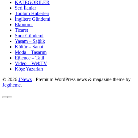
KATEGORİLER
Seri İlanlar
Toplum Haberleri
İngiltere Gündemi
Ekonomi
Ticaret
Spor Gündemi
Yaşam – Sağlık
Kültür – Sanat
Moda – Tasarım
Eğlence – Tatil
Video – WebTV
Köşe Yazarları
© 2026
JNews
- Premium WordPress news & magazine theme by
Jegtheme
.