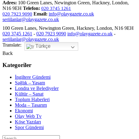
Adres:
100 Green Lanes, Newington Green, Hackney, London,
N16 9EH
Telefon:
020 3745 1261
Email:
info@olaygazete.co.uk
020 7923 9090
seriilanlar@olaygazete.co.uk
100 Green Lanes, Newington Green, Hackney, London, N16 9EH
020 3745 1261
-
020 7923 9090
info@olaygazete.co.uk
-
seriilanlar@olaygazete.co.uk
Translate:
Türkçe
Back
Kategoriler
İngiltere Gündemi
Sağlık – Yaşam
Londra ve Belediyeler
Kültür – Sanat
Toplum Haberleri
Moda – Tasarım
Ekonomi
Olay Web Tv
Köşe Yazıları
Spor Gündemi