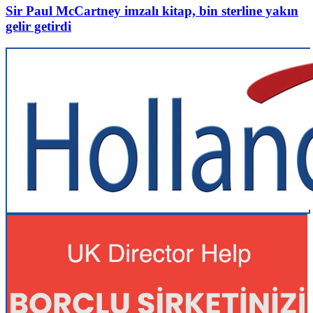
Sir Paul McCartney imzalı kitap, bin sterline yakın
gelir getirdi