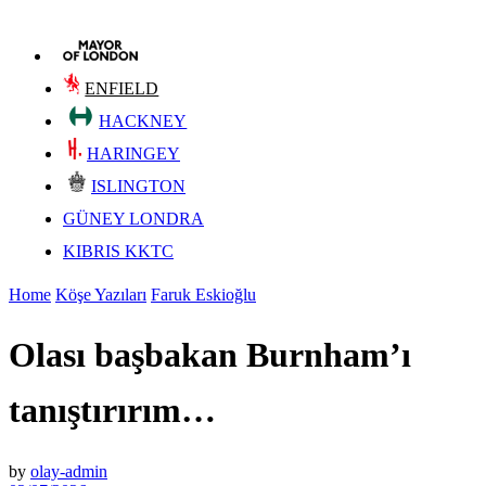
ENFIELD
HACKNEY
HARINGEY
ISLINGTON
GÜNEY LONDRA
KIBRIS KKTC
Home
Köşe Yazıları
Faruk Eskioğlu
Olası başbakan Burnham’ı
tanıştırırım…
by
olay-admin