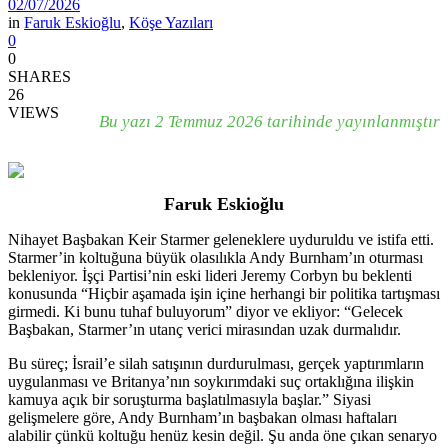
02/07/2026
in
Faruk Eskioğlu
,
Köşe Yazıları
0
0
SHARES
26
VIEWS
Bu yazı 2 Temmuz 2026 tarihinde yayınlanmıştır
Faruk Eskioğlu
Nihayet Başbakan Keir Starmer geleneklere uyduruldu ve istifa etti.
Starmer’in koltuğuna büyük olasılıkla Andy Burnham’ın oturması
bekleniyor. İşçi Partisi’nin eski lideri Jeremy Corbyn bu beklenti
konusunda “Hiçbir aşamada işin içine herhangi bir politika tartışması
girmedi. Ki bunu tuhaf buluyorum” diyor ve ekliyor: “Gelecek
Başbakan, Starmer’ın utanç verici mirasından uzak durmalıdır.
Bu süreç; İsrail’e silah satışının durdurulması, gerçek yaptırımların
uygulanması ve Britanya’nın soykırımdaki suç ortaklığına ilişkin
kamuya açık bir soruşturma başlatılmasıyla başlar.” Siyasi
gelişmelere göre, Andy Burnham’ın başbakan olması haftaları
alabilir çünkü koltuğu henüz kesin değil. Şu anda öne çıkan senaryo