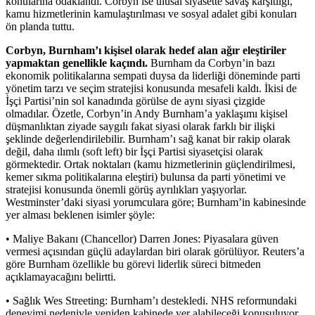
konularına odaklandı. Corbyn ise ulusal siyasette savaş karşıtlığı,
kamu hizmetlerinin kamulaştırılması ve sosyal adalet gibi konuları
ön planda tuttu.
Corbyn, Burnham’ı kişisel olarak hedef alan ağır eleştiriler
yapmaktan genellikle kaçındı.
Burnham da Corbyn’in bazı
ekonomik politikalarına sempati duysa da liderliği döneminde parti
yönetim tarzı ve seçim stratejisi konusunda mesafeli kaldı. İkisi de
İşçi Partisi’nin sol kanadında görülse de aynı siyasi çizgide
olmadılar. Özetle, Corbyn’in Andy Burnham’a yaklaşımı kişisel
düşmanlıktan ziyade saygılı fakat siyasi olarak farklı bir ilişki
şeklinde değerlendirilebilir. Burnham’ı sağ kanat bir rakip olarak
değil, daha ılımlı (soft left) bir İşçi Partisi siyasetçisi olarak
görmektedir. Ortak noktaları (kamu hizmetlerinin güçlendirilmesi,
kemer sıkma politikalarına eleştiri) bulunsa da parti yönetimi ve
stratejisi konusunda önemli görüş ayrılıkları yaşıyorlar.
Westminster’daki siyasi yorumculara göre; Burnham’in kabinesinde
yer alması beklenen isimler şöyle:
• Maliye Bakanı (Chancellor) Darren Jones: Piyasalara güven
vermesi açısından güçlü adaylardan biri olarak görülüyor. Reuters’a
göre Burnham özellikle bu görevi liderlik süreci bitmeden
açıklamayacağını belirtti.
• Sağlık Wes Streeting: Burnham’ı destekledi. NHS reformundaki
deneyimi nedeniyle yeniden kabinede yer alabileceği konuşuluyor.