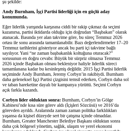
şu şekilde:
Andy Burnham, İşçi Partisi liderliği için en güçlü aday
konumunda.
Eğer liderlik yarışında karşısına ciddi bir rakip çıkmaz da seçimi
kazanırsa, partisi iktidarda olduğu için doğrudan “Başbakan” olarak
atanacak. Basında yer alan takvime göre, bu süreç Temmuz 2026
ortası ile sonu arasında tamamlanabilir. Bazı değerlendirmeler 17–20
Temmuz tarihlerini gösteriyor ancak bu parti içi takvime bağlı
sayılıyor. Yani “ne zaman başbakanlık koltuğuna oturacak?”
sorusunun en doğru cevabı: Büyük bir sürpriz olmazsa Temmuz
2026 içinde Başbakan olması bekleniyor haliyle liderlik süreci
tamamlanana kadar bu kesinleşmiş değildir. 2015 İşçi Partisi liderlik
seçiminde Andy Burnham, Jeremy Corbyn’in rakibiydi. Burnham
daha geleneksel İşçi Partisi çizgisini temsil ederken, Corbyn daha sol
ve taban hareketine dayalı bir kampanya yürüttü. Seçimi Corbyn
açık farkla kazandı.
Corbyn lider olduktan sonra:
Burnham, Corbyn’in Gölge
Kabinesi’nde kısa süre görev aldı (İçişleri Sözcüsü) ve 2016’da
görevden ayrıldı. Aralarında zaman zaman politika farklılıkları
yaşansa da kişisel düzeyde sert bir çatışma içinde olmadılar.
Burnham, Greater Manchester Belediye Başkanı olduktan sonra
daha çok bölgesel yönetim, sağlık, ulaşım ve yerel ekonomi