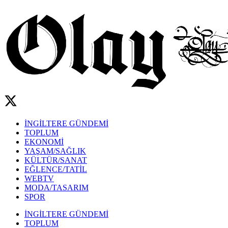
İNGİLTERE GÜNDEMİ
TOPLUM
EKONOMİ
YAŞAM/SAĞLIK
KÜLTÜR/SANAT
EĞLENCE/TATİL
WEBTV
MODA/TASARIM
SPOR
İNGİLTERE GÜNDEMİ
TOPLUM