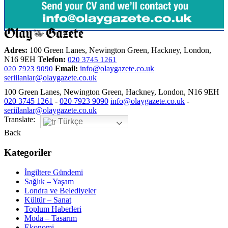
Adres:
100 Green Lanes, Newington Green, Hackney, London,
N16 9EH
Telefon:
020 3745 1261
Email:
info@olaygazete.co.uk
020 7923 9090
seriilanlar@olaygazete.co.uk
100 Green Lanes, Newington Green, Hackney, London, N16 9EH
020 3745 1261
-
020 7923 9090
info@olaygazete.co.uk
-
seriilanlar@olaygazete.co.uk
Translate:
Türkçe
Back
Kategoriler
İngiltere Gündemi
Sağlık – Yaşam
Londra ve Belediyeler
Kültür – Sanat
Toplum Haberleri
Moda – Tasarım
Ekonomi