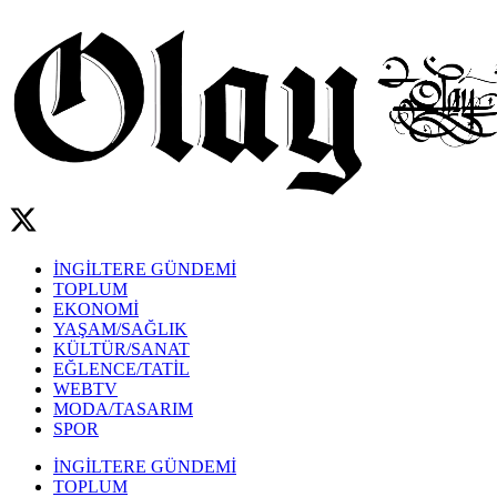
İNGİLTERE GÜNDEMİ
TOPLUM
EKONOMİ
YAŞAM/SAĞLIK
KÜLTÜR/SANAT
EĞLENCE/TATİL
WEBTV
MODA/TASARIM
SPOR
İNGİLTERE GÜNDEMİ
TOPLUM