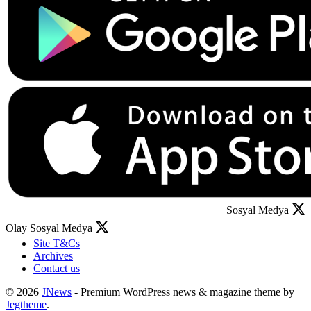
Sosyal Medya
Olay Sosyal Medya
Site T&Cs
Archives
Contact us
© 2026
JNews
- Premium WordPress news & magazine theme by
Jegtheme
.