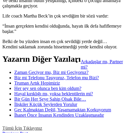
Ve belki insanın bütün yetişkinliği, içindeki o çocuğu anlamaya
çalışmakla geçiyor.
Life coach Martha Beck’in çok sevdiğim bir sözü vardır:
“İnsan gerçekten kendisi olduğunda, hayatı ilk defa hafiflemeye
başlar.”
Belki de bu yüzden insan en çok sevildiği yerde değil…
Kendini saklamak zorunda hissetmediği yerde kendisi oluyor.
Yazarın Diğer Yazıları
Arkadaşlar mı, Partner
mi?
Zaman Geçiyor mu, Biz mi Geçiyoruz?
Biz mi Telefonu Taşıyoruz, Telefon mu Bizi?
Truman Artık Hepimiziz
Her şey sen olunca ben kim oldum?
Hayal kırıklığı mı, yoksa beklentilerin mi?
Bir Gün Her Şeye Sahip Olsak Bile…
İlişkiler Küçük Şeylerden Yorulur
Geç Kalmaktan Değil, Yaşamamaktan Korkuyorum
İhanet Önce İnsanın Kendinden Uzaklaşmasıdır
Tümü İçin Tıklayınız