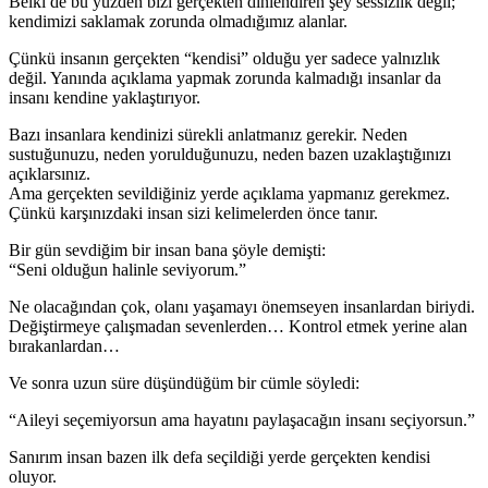
Belki de bu yüzden bizi gerçekten dinlendiren şey sessizlik değil;
kendimizi saklamak zorunda olmadığımız alanlar.
Çünkü insanın gerçekten “kendisi” olduğu yer sadece yalnızlık
değil. Yanında açıklama yapmak zorunda kalmadığı insanlar da
insanı kendine yaklaştırıyor.
Bazı insanlara kendinizi sürekli anlatmanız gerekir. Neden
sustuğunuzu, neden yorulduğunuzu, neden bazen uzaklaştığınızı
açıklarsınız.
Ama gerçekten sevildiğiniz yerde açıklama yapmanız gerekmez.
Çünkü karşınızdaki insan sizi kelimelerden önce tanır.
Bir gün sevdiğim bir insan bana şöyle demişti:
“Seni olduğun halinle seviyorum.”
Ne olacağından çok, olanı yaşamayı önemseyen insanlardan biriydi.
Değiştirmeye çalışmadan sevenlerden… Kontrol etmek yerine alan
bırakanlardan…
Ve sonra uzun süre düşündüğüm bir cümle söyledi:
“Aileyi seçemiyorsun ama hayatını paylaşacağın insanı seçiyorsun.”
Sanırım insan bazen ilk defa seçildiği yerde gerçekten kendisi
oluyor.