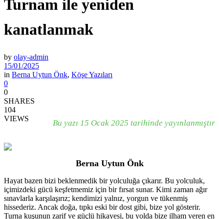
Turnam ile yeniden
kanatlanmak
by
olay-admin
15/01/2025
in
Berna Uytun Önk
,
Köşe Yazıları
0
0
SHARES
104
VIEWS
Bu yazı 15 Ocak 2025 tarihinde yayınlanmıştır
Berna Uytun Önk
Hayat bazen bizi beklenmedik bir yolculuğa çıkarır. Bu yolculuk,
içimizdeki gücü keşfetmemiz için bir fırsat sunar. Kimi zaman ağır
sınavlarla karşılaşırız; kendimizi yalnız, yorgun ve tükenmiş
hissederiz. Ancak doğa, tıpkı eski bir dost gibi, bize yol gösterir.
Turna kuşunun zarif ve güçlü hikayesi, bu yolda bize ilham veren en