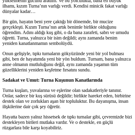
yükselmenin gücünü aradım. Ve bu yolculukta, bana en büyük
ilhamı, kızım Turna’nın varlığı verdi. Kendisi minicik fakat varlığı
dünyalar kadar…
Bir gün, hayatın beni yere çaktığı bir dönemde, bir mucize
gerçekleşti. Kızım Turna’nın artık benimle birlikte olduğunu
öğrendim. Adını aldığı kuş gibi, o da bana zarafeti, sabrı ve umudu
öğretti. Turna, yalnızca bir isim değildi; aynı zamanda benim
yeniden kanatlanmamın sembolüydü.
Onun gelişiyle, tıpkı turnaların gökyüzünde yeni bir yol bulması
gibi, ben de hayatımda yeni bir yön buldum. Turnam, bana yalnızca
anne olmanın mutluluğunu değil, aynı zamanda yaşamın tüm
güzelliklerini yeniden keşfetme fırsatını sundu.
Sadakat ve Umut: Turna Kuşunun Kanatlarında
Turna kuşları, yuvalarına ve eşlerine olan sadakatleriyle tanınır.
Onlar, sadece bir kuş sürüsü değildir; birlikte hareket eden, birbirine
destek olan ve zorlukları aşan bir topluluktur. Bu dayanışma, insan
ilişkilerine dair çok şey öğretir.
Hayatta bazen yalnız hissetsek de tıpkı turnalar gibi, çevremizde bizi
destekleyen birileri mutlaka vardır. Ve o destekle, en güçlü
rüzgarlara bile karşı koyabiliriz.