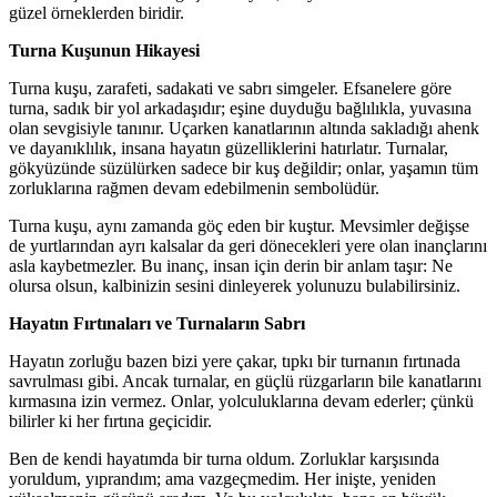
güzel örneklerden biridir.
Turna Kuşunun Hikayesi
Turna kuşu, zarafeti, sadakati ve sabrı simgeler. Efsanelere göre
turna, sadık bir yol arkadaşıdır; eşine duyduğu bağlılıkla, yuvasına
olan sevgisiyle tanınır. Uçarken kanatlarının altında sakladığı ahenk
ve dayanıklılık, insana hayatın güzelliklerini hatırlatır. Turnalar,
gökyüzünde süzülürken sadece bir kuş değildir; onlar, yaşamın tüm
zorluklarına rağmen devam edebilmenin sembolüdür.
Turna kuşu, aynı zamanda göç eden bir kuştur. Mevsimler değişse
de yurtlarından ayrı kalsalar da geri dönecekleri yere olan inançlarını
asla kaybetmezler. Bu inanç, insan için derin bir anlam taşır: Ne
olursa olsun, kalbinizin sesini dinleyerek yolunuzu bulabilirsiniz.
Hayatın Fırtınaları ve Turnaların Sabrı
Hayatın zorluğu bazen bizi yere çakar, tıpkı bir turnanın fırtınada
savrulması gibi. Ancak turnalar, en güçlü rüzgarların bile kanatlarını
kırmasına izin vermez. Onlar, yolculuklarına devam ederler; çünkü
bilirler ki her fırtına geçicidir.
Ben de kendi hayatımda bir turna oldum. Zorluklar karşısında
yoruldum, yıprandım; ama vazgeçmedim. Her inişte, yeniden