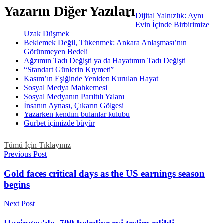
Yazarın Diğer Yazıları
Dijital Yalnızlık: Aynı
Evin İçinde Birbirimize
Uzak Düşmek
Beklemek Değil, Tükenmek: Ankara Anlaşması’nın
Görünmeyen Bedeli
Ağzımın Tadı Değişti ya da Hayatımın Tadı Değişti
“Standart Günlerin Kıymeti”
Kasım’ın Eşiğinde Yeniden Kurulan Hayat
Sosyal Medya Mahkemesi
Sosyal Medyanın Parıltılı Yalanı
İnsanın Aynası, Çıkarın Gölgesi
Yazarken kendini bulanlar kulübü
Gurbet içimizde büyür
Tümü İçin Tıklayınız
Previous Post
Gold faces critical days as the US earnings season
begins
Next Post
Haringey'de, 700 belediye evi teslim edildi