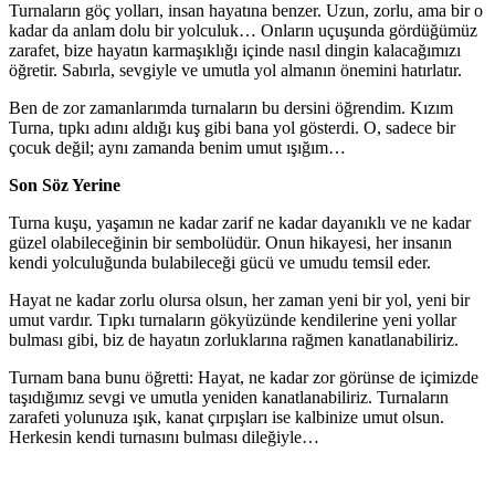
Turnaların göç yolları, insan hayatına benzer. Uzun, zorlu, ama bir o
kadar da anlam dolu bir yolculuk… Onların uçuşunda gördüğümüz
zarafet, bize hayatın karmaşıklığı içinde nasıl dingin kalacağımızı
öğretir. Sabırla, sevgiyle ve umutla yol almanın önemini hatırlatır.
Ben de zor zamanlarımda turnaların bu dersini öğrendim. Kızım
Turna, tıpkı adını aldığı kuş gibi bana yol gösterdi. O, sadece bir
çocuk değil; aynı zamanda benim umut ışığım…
Son Söz Yerine
Turna kuşu, yaşamın ne kadar zarif ne kadar dayanıklı ve ne kadar
güzel olabileceğinin bir sembolüdür. Onun hikayesi, her insanın
kendi yolculuğunda bulabileceği gücü ve umudu temsil eder.
Hayat ne kadar zorlu olursa olsun, her zaman yeni bir yol, yeni bir
umut vardır. Tıpkı turnaların gökyüzünde kendilerine yeni yollar
bulması gibi, biz de hayatın zorluklarına rağmen kanatlanabiliriz.
Turnam bana bunu öğretti: Hayat, ne kadar zor görünse de içimizde
taşıdığımız sevgi ve umutla yeniden kanatlanabiliriz. Turnaların
zarafeti yolunuza ışık, kanat çırpışları ise kalbinize umut olsun.
Herkesin kendi turnasını bulması dileğiyle…