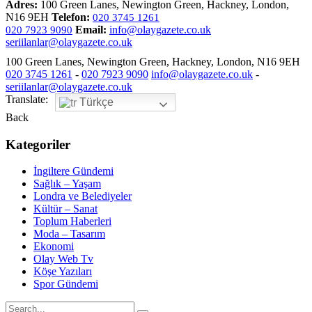
Adres:
100 Green Lanes, Newington Green, Hackney, London,
N16 9EH
Telefon:
020 3745 1261
Email:
info@olaygazete.co.uk
020 7923 9090
seriilanlar@olaygazete.co.uk
100 Green Lanes, Newington Green, Hackney, London, N16 9EH
020 3745 1261
-
020 7923 9090
info@olaygazete.co.uk
-
seriilanlar@olaygazete.co.uk
Translate:
Türkçe
Back
Kategoriler
İngiltere Gündemi
Sağlık – Yaşam
Londra ve Belediyeler
Kültür – Sanat
Toplum Haberleri
Moda – Tasarım
Ekonomi
Olay Web Tv
Köşe Yazıları
Spor Gündemi